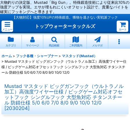
大物釣りの決定版、Mustad「Big Gun」。特殊鍛造技術により従来比10%の
強度アップを実現。エサが埋もれにくいオフセット設計で、貴重なバイトを
確実にフッキングへと導きます。
【大物対応】強度10%UPの特殊鍛造。獲物を逃さない実戦派フック
トップウォータータックルズ
メニュー
カート
カテゴリ
マイページ
商品検索
ご利用案内
メルマガ
ホーム
>
フック各種・シャープナー
>
マスタッド(Mustad）
>
Mustad マスタッド ビッグガンフック（ウルトラノル加工）高強度ワイヤー仕
様 / ビッグゲーム対応オフセットフック シングルフック 大型魚対応 チタンスチ
ール 防錆仕様 5/0 6/0 7/0 8/0 9/0 10/0 12/0
Mustad マスタッド ビッグガンフック（ウルトラノル
加工）高強度ワイヤー仕様 / ビッグゲーム対応オフセ
ットフック シングルフック 大型魚対応 チタンスチー
ル 防錆仕様 5/0 6/0 7/0 8/0 9/0 10/0 12/0
[
2030204
]