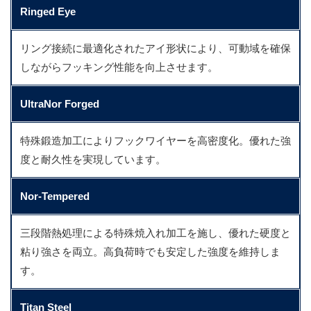
Ringed Eye
リング接続に最適化されたアイ形状により、可動域を確保
しながらフッキング性能を向上させます。
UltraNor Forged
特殊鍛造加工によりフックワイヤーを高密度化。優れた強
度と耐久性を実現しています。
Nor-Tempered
三段階熱処理による特殊焼入れ加工を施し、優れた硬度と
粘り強さを両立。高負荷時でも安定した強度を維持しま
す。
Titan Steel