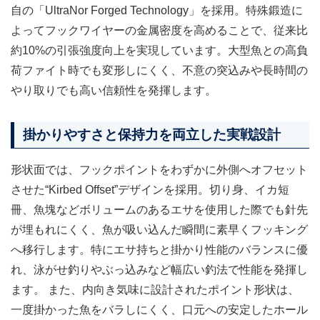
自の「UltraNor Forged Technology」を採用。特殊鍛造に
よってフックワイヤーの金属密度を高めることで、従来比
約10%の引張強度向上を実現しています。大型魚との高負
荷ファイト時でも変形しにくく、不意の突込みや長時間の
やり取りでも高い信頼性を発揮します。
掛かりやすさと保持力を両立した実戦設計
形状面では、フックポイントをわずかに外側へオフセット
させた“Kirbed Offset”デザインを採用。切り身、イカ短
冊、魚塊などボリュームのあるエサを使用した際でも針先
が埋もれにくく、魚が吸い込んだ瞬間に素早くフッキング
へ移行します。特にエサ持ちと掛かり性能のバランスに優
れ、泳がせ釣りやぶっ込みなど幅広い釣法で性能を発揮し
ます。 また、内向き気味に設計されたポイント形状は、
一度掛かった魚をバラしにくく、口元への安定したホール