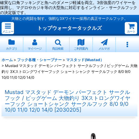
確実な口角フッキングと魚へのダメージ軽減を両立。3倍強度のワイヤーを
採用し、マグロやカジキ等の大型魚に対応するインライン・サークルフック
の決定版です。
大物との死闘を制す。強靭な3Xワイヤー採用の真正サークルフック。
トップウォータータックルズ
メニュー
カート
カテゴリ
マイページ
商品検索
ご利用案内
メルマガ
ホーム
>
フック各種・シャープナー
>
マスタッド(Mustad）
>
Mustad マスタッド デーモン パーフェクト サークルフック / ビッグゲーム 大物
釣り 3Xストロングワイヤーフック ショートシャンク サークルフック 8/0 9/0
10/0 11/0 12/0 14/0
Mustad マスタッド デーモン パーフェクト サークル
フック / ビッグゲーム 大物釣り 3Xストロングワイヤ
ーフック ショートシャンク サークルフック 8/0 9/0
10/0 11/0 12/0 14/0
[
2030205
]