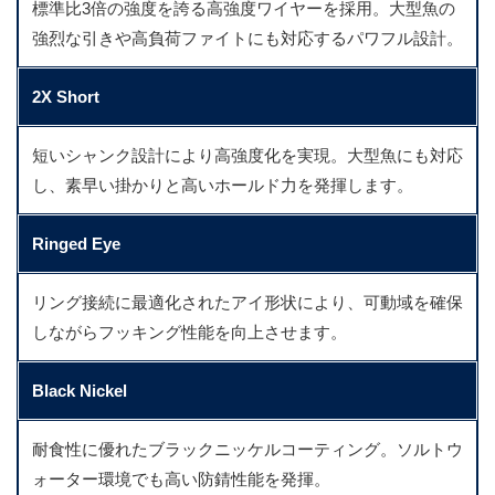
標準比3倍の強度を誇る高強度ワイヤーを採用。大型魚の
強烈な引きや高負荷ファイトにも対応するパワフル設計。
2X Short
短いシャンク設計により高強度化を実現。大型魚にも対応
し、素早い掛かりと高いホールド力を発揮します。
Ringed Eye
リング接続に最適化されたアイ形状により、可動域を確保
しながらフッキング性能を向上させます。
Black Nickel
耐食性に優れたブラックニッケルコーティング。ソルトウ
ォーター環境でも高い防錆性能を発揮。