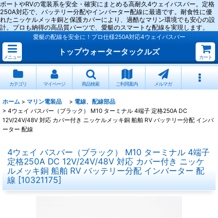
ボートやRVの電装系を安全・確実にまとめる高耐久4ウェイバスバー。定格
250A対応で、バッテリー分配やインバーター配線に最適です。耐食性に優
れたニッケルメッキ銅と保護カバーにより、過酷なマリン環境でも安心の設
計。プロも納得の高品質パーツで、愛艇のスマートな配線を実現します。
愛艇の配線を安全に！プロ仕様250A対応4ウェイバスバー
トップウォータータックルズ
メニュー
カート
カテゴリ
マイページ
商品検索
ご利用案内
メルマガ
ホーム
>
マリン電装品
>
電線、配線部品
>
4ウェイ バスバー（ブラック） M10 ターミナル 4端子 定格250A DC
12V/24V/48V 対応 カバー付き ニッケルメッキ銅 船舶 RV バッテリー分配 インバ
ーター 配線
4ウェイ バスバー（ブラック） M10 ターミナル 4端子
定格250A DC 12V/24V/48V 対応 カバー付き ニッケ
ルメッキ銅 船舶 RV バッテリー分配 インバーター 配
線
[
10321175
]