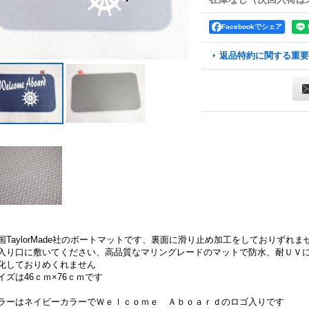
Facebookでシェア
返品特約に関する重要
国TaylorMade社のボートマットです、裏面に滑り止め加工をしておりずれ
入り口に敷いてください、高品質なマリングレードのマットで防水、耐ＵＶ
化しておりめくれません
イズは46ｃｍ×76ｃｍです
ラーはネイビーカラーでＷｅｌｃｏｍｅ Ａｂｏａｒｄのロゴ入りです