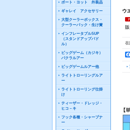
ボート・ヨット 外装品
ウエ
ギャレイ アクセサリー
大型クーラーボックス・
クーラーバック・生け簀
販
インフレータブルSUP
（スタンドアップパド
在
ル）
ビッグゲーム（カジキ）
パクラルアー
ビッグゲームルアー他
ライトトローリングルア
ー
ライトトローリング仕掛
け
ティーザー・ドレッジ・
ヒコ－キ
フック各種・シャープナ
ー