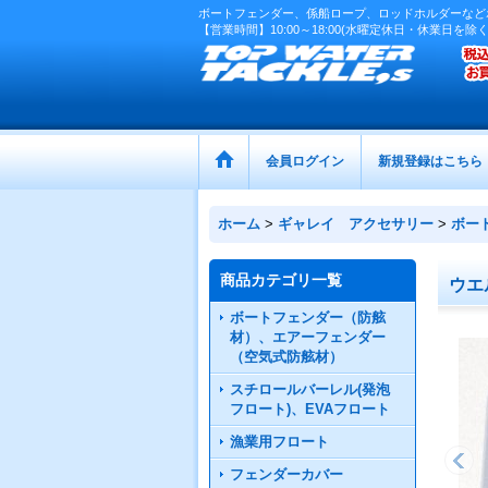
ボートフェンダー、係船ロープ、ロッドホルダーなど
【営業時間】10:00～18:00(水曜定休日・休業日を除く
会員ログイン
新規登録はこちら
ホーム
>
ギャレイ アクセサリー
>
ボー
商品カテゴリ一覧
ウエ
ボートフェンダー（防舷
材）、エアーフェンダー
（空気式防舷材）
スチロールバーレル(発泡
フロート)、EVAフロート
漁業用フロート
フェンダーカバー