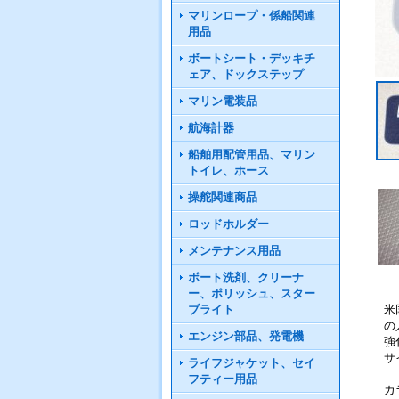
マリンロープ・係船関連
用品
ボートシート・デッキチ
ェア、ドックステップ
マリン電装品
航海計器
船舶用配管用品、マリン
トイレ、ホース
操舵関連商品
ロッドホルダー
メンテナンス用品
ボート洗剤、クリーナ
ー、ポリッシュ、スター
ブライト
米
の
エンジン部品、発電機
強
サ
ライフジャケット、セイ
フティー用品
カ