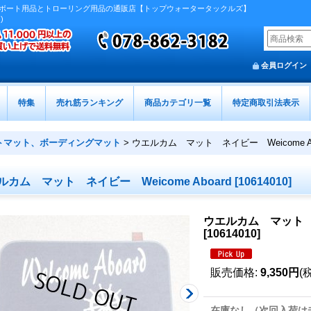
ボート用品とトローリング用品の通販店【トップウォータータックルズ】
)
会員ログイン
特集
売れ筋ランキング
商品カテゴリ一覧
特定商取引法表示
トマット、ボーディングマット
>
ウエルカム マット ネイビー Weicome Ab
ルカム マット ネイビー Weicome Aboard
[
10614010
]
ウエルカム マット ネイ
[
10614010
]
販売価格
:
9,350円
(
在庫なし（次回入荷は