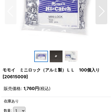
モモイ ミニロック（アルミ製）ＬＬ 100個入り
[
20615009
]
販売価格
:
1,760
円
(税込)
在庫あり
数量
: