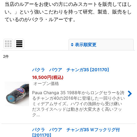
当店のルアーをお使いの方にのみスカートを販売してほし
い。」という強いこだわりを持って研究、製造、販売をし
ているのがパクラ・ルアーです。
表示順変更
閉じる
2
件
表示数
:
パクラ パウア チャンガ35
[
201170
]
16,500
円
(税込)
並び順
:
オープン価格
Paua Changa 35 1988年からロングセラーを誇
絞り込む
るチャンガ40の2016年に登場した一回り小さい
ミィデアムサイズ。ハワイの漁師から受け継い
だスライスヘッドは動きが大変大きく高いフッ
ク…
パクラ パウア チャンガ35 Ｗフックリグ付
[
201170
]