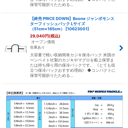
保管可能折りたためる…
【終売 PRICE DOWN】Boone ジャンボモンス
ターフィッシュバック Lサイズ
（51cm×165cm）
[
10623001
]
29,040
円
(税込)
オープン価格
在庫あり
大容量で軽い収納簡単カジキ保冷バック 米国ボ
ーンベイト社製のカジキやマグロを船上保管ま
たは持ち帰り用の保冷バックです。 《とても役
立つ保冷バックおすすめ理由》 ◆コンパクトに
保管可能折りたためる…