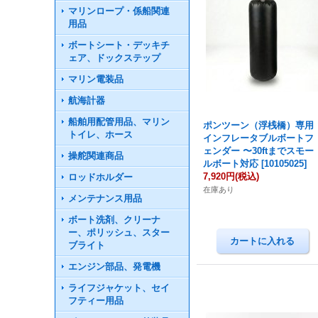
マリンロープ・係船関連
用品
ボートシート・デッキチ
ェア、ドックステップ
マリン電装品
航海計器
船舶用配管用品、マリン
ポンツーン（浮桟橋）専用
トイレ、ホース
インフレータブルボートフ
ェンダー 〜30ftまでスモー
操舵関連商品
ルボート対応
[
10105025
]
7,920円
(税込)
ロッドホルダー
在庫あり
メンテナンス用品
ボート洗剤、クリーナ
ー、ポリッシュ、スター
ブライト
エンジン部品、発電機
ライフジャケット、セイ
フティー用品