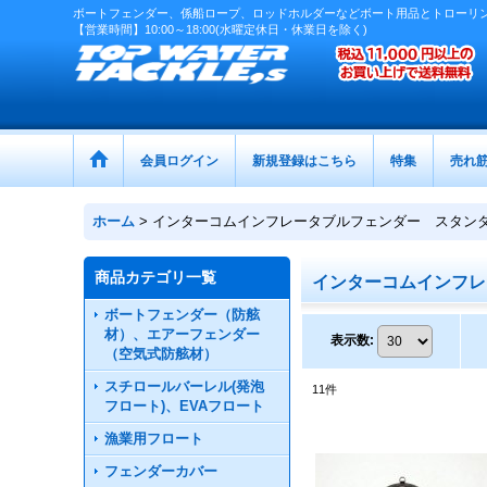
ボートフェンダー、係船ロープ、ロッドホルダーなどボート用品とトローリ
【営業時間】10:00～18:00(水曜定休日・休業日を除く)
会員ログイン
新規登録はこちら
特集
売れ
ホーム
>
インターコムインフレータブルフェンダー スタン
商品カテゴリ一覧
インターコムインフレ
ボートフェンダー（防舷
材）、エアーフェンダー
表示数
:
（空気式防舷材）
スチロールバーレル(発泡
11
件
フロート)、EVAフロート
漁業用フロート
フェンダーカバー