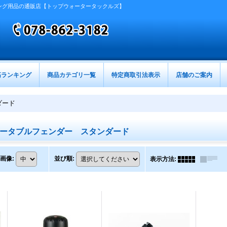
ング用品の通販店【トップウォータータックルズ】
筋ランキング
商品カテゴリ一覧
特定商取引法表示
店舗のご案内
ダード
ータブルフェンダー スタンダード
画像
:
並び順
:
表示方法
: