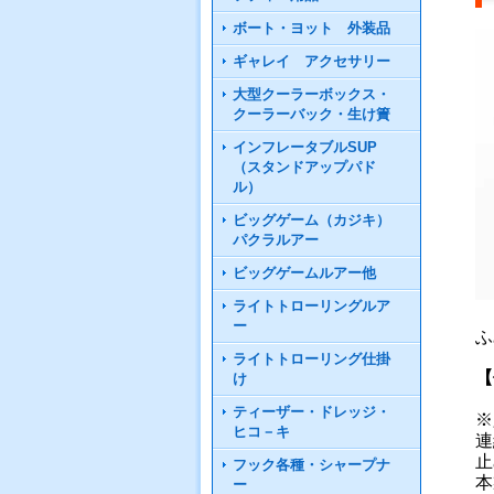
ボート・ヨット 外装品
ギャレイ アクセサリー
大型クーラーボックス・
クーラーバック・生け簀
インフレータブルSUP
（スタンドアップパド
ル）
ビッグゲーム（カジキ）
パクラルアー
ビッグゲームルアー他
ライトトローリングルア
ー
ふ
ライトトローリング仕掛
【
け
ティーザー・ドレッジ・
※
ヒコ－キ
連
止
フック各種・シャープナ
本
ー