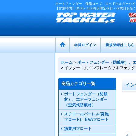
ボートフェンダー、係船ロープ、ロッドホルダーなど
【営業時間】10:00～18:00(水曜定休日・休業日を除く
会員ログイン
新規登録はこちら
ホーム
>
ボートフェンダー（防舷材）、
>
インターコムインフレータブルフェンダ
商品カテゴリ一覧
イン
ボートフェンダー（防舷
材）、エアーフェンダー
（空気式防舷材）
スチロールバーレル(発泡
フロート)、EVAフロート
漁業用フロート