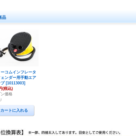
商品
ターコムインフレータ
フェンダー用手動エア
ンプ
[
10113003
]
0円
(税込)
プン価格
り