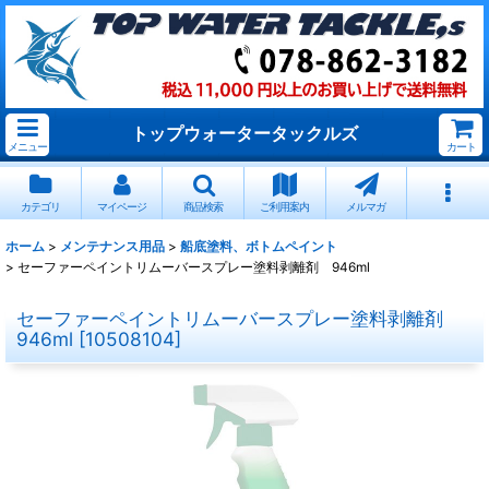
トップウォータータックルズ
メニュー
カート
カテゴリ
マイページ
商品検索
ご利用案内
メルマガ
ホーム
>
メンテナンス用品
>
船底塗料、ボトムペイント
>
セーファーペイントリムーバースプレー塗料剥離剤 946ml
セーファーペイントリムーバースプレー塗料剥離剤
946ml
[
10508104
]