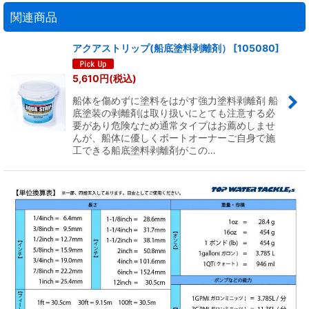
関連商品
アクアストリップ(船底塗料剥離剤）
[
105080
]
5,610
円
(税込)
船体を傷めずに塗料をはがす強力塗料剥離剤 船
底塗装の剥離剤は取り扱いにとても注意する必
要があり危険なため通常タイプはお薦めしませ
んが、船体に優しくボートオーナーご自身で施
工できる船底塗料剥離剤がこの…