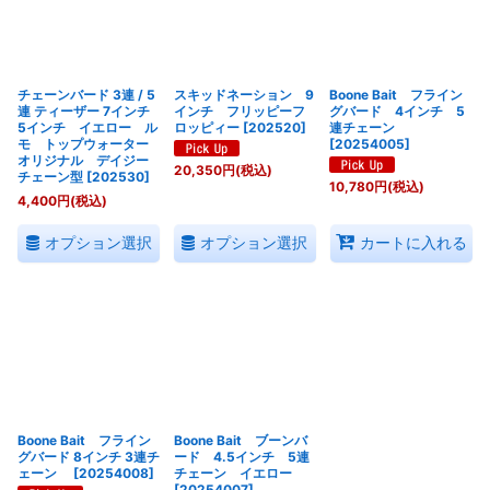
絞り込む
チェーンバード 3連 / 5
スキッドネーション 9
Boone Bait フライン
連 ティーザー 7インチ
インチ フリッピーフ
グバード 4インチ 5
5インチ イエロー ル
ロッピィー
[
202520
]
連チェーン
モ トップウォーター
[
20254005
]
オリジナル デイジー
20,350
円
(税込)
チェーン型
[
202530
]
10,780
円
(税込)
4,400
円
(税込)
オプション選択
オプション選択
カートに入れる
Boone Bait フライン
Boone Bait ブーンバ
グバード 8インチ 3連チ
ード 4.5インチ 5連
ェーン
[
20254008
]
チェーン イエロー
[
20254007
]