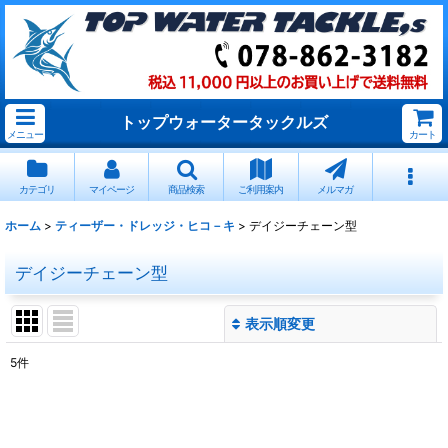
トップウォータータックルズ
メニュー
カート
カテゴリ
マイページ
商品検索
ご利用案内
メルマガ
ホーム
>
ティーザー・ドレッジ・ヒコ－キ
>
デイジーチェーン型
デイジーチェーン型
表示順変更
閉じる
5
件
表示数
:
並び順
: