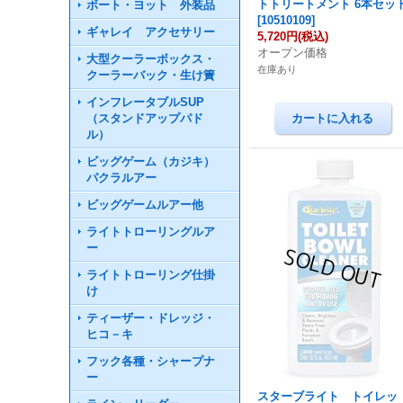
トトリートメント 6本セッ
ボート・ヨット 外装品
[
10510109
]
ギャレイ アクセサリー
5,720円
(税込)
オープン価格
大型クーラーボックス・
在庫あり
クーラーバック・生け簀
インフレータブルSUP
（スタンドアップパド
ル）
ビッグゲーム（カジキ）
パクラルアー
ビッグゲームルアー他
ライトトローリングルア
ー
ライトトローリング仕掛
け
ティーザー・ドレッジ・
ヒコ－キ
フック各種・シャープナ
ー
スターブライト トイレッ