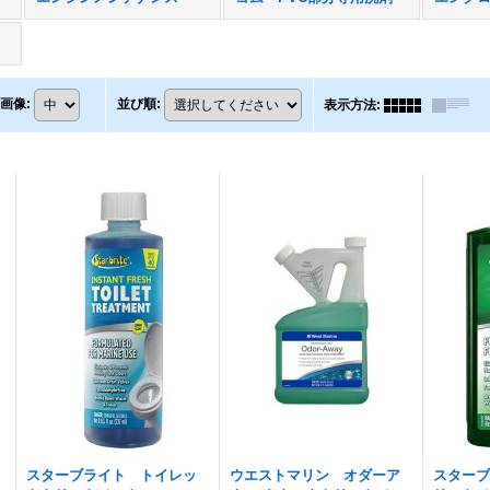
画像
:
並び順
:
表示方法
:
スターブライト トイレッ
ウエストマリン オダーア
スター