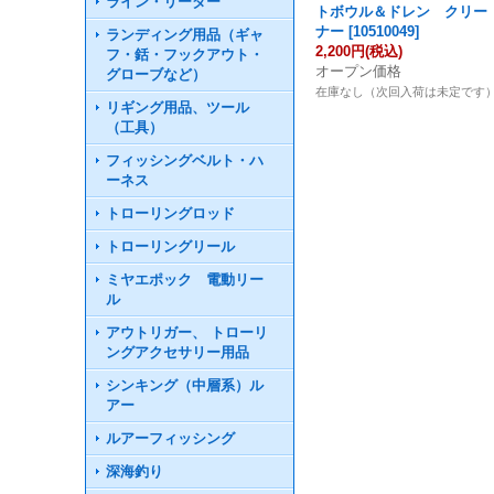
ライン・リーダー
トボウル＆ドレン クリー
ナー
[
10510049
]
ランディング用品（ギャ
2,200円
(税込)
フ・銛・フックアウト・
オープン価格
グローブなど）
在庫なし（次回入荷は未定です
リギング用品、ツール
（工具）
フィッシングベルト・ハ
ーネス
トローリングロッド
トローリングリール
ミヤエポック 電動リー
ル
アウトリガー、 トローリ
ングアクセサリー用品
シンキング（中層系）ル
アー
ルアーフィッシング
深海釣り