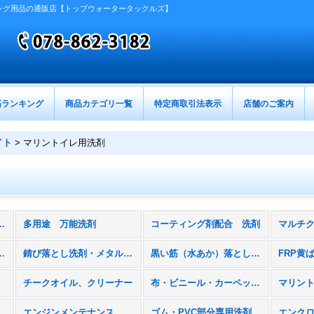
ング用品の通販店【トップウォータータックルズ】
筋ランキング
商品カテゴリ一覧
特定商取引法表示
店舗のご案内
イト
>
マリントイレ用洗剤
リッシュ、スターブライト (全商品)
多用途 万能洗剤
コーティング剤配合 洗剤
止剤（ソルトオフ）
錆び落とし洗剤・メタルコーティング剤
黒い筋（水あか）落とし洗剤
FRP黄
チークオイル、クリーナー
布・ビニール・カーペット用洗剤、防水スプレー
マリン
エンジンメンテナンス
ゴム・PVC部分専用洗剤