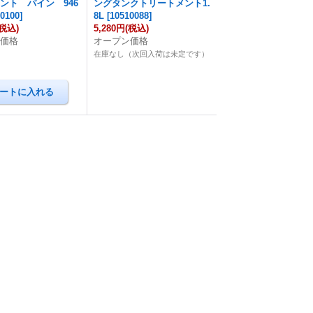
ント パイン 946
ングタンクトリートメント1.
10100
]
8L
[
10510088
]
(税込)
5,280円
(税込)
ン価格
オープン価格
在庫なし（次回入荷は未定です）