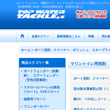
ボートフェンダー、係船ロープ、ロッドホルダーなどボート用品とトローリ
【営業時間】10:00～18:00(水曜定休日・休業日を除く)
会員ログイン
新規登録はこちら
特集
売れ
ホーム
>
ボート洗剤、クリーナー、ポリッシュ、スターブラ
商品カテゴリ一覧
マリントイレ用洗剤
ボートフェンダー（防舷
材）、エアーフェンダー
ボート洗剤、クリーナー、ポ
（空気式防舷材）
スチロールバーレル(発泡
塩分除去腐食防
フロート)、EVAフロート
漁業用フロート
耐UV、つや出しコート・ワックス
フェンダーカバー
清水タンククリーナー