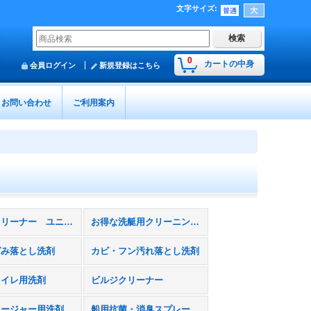
文字サイズ
:
0
カートの中身
会員ログイン
新規登録はこちら
お問い合わせ
ご利用案内
マルチクリーナー ユニバーサルストーン
お得な洗艇用クリーニングセット
ばみ落とし洗剤
カビ・フン汚れ落とし洗剤
トイレ用洗剤
ビルジクリーナー
エンクロージャー用洗剤・コーティング剤
船用抗菌・消臭スプレー