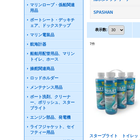
マリンロープ・係船関連
用品
SPASHAN
ボートシート・デッキチ
ェア、ドックステップ
表示数
:
マリン電装品
航海計器
7
件
船舶用配管用品、マリン
トイレ、ホース
操舵関連商品
ロッドホルダー
メンテナンス用品
ボート洗剤、クリーナ
ー、ポリッシュ、スター
ブライト
エンジン部品、発電機
ライフジャケット、セイ
フティー用品
スターブライト トイレッ