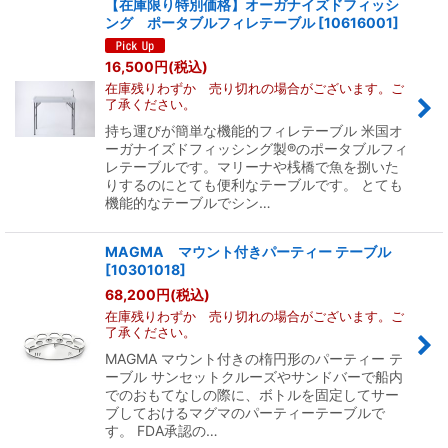
【在庫限り特別価格】オーガナイズドフィッシ
ング ポータブルフィレテーブル
[
10616001
]
16,500
円
(税込)
在庫残りわずか 売り切れの場合がございます。ご
了承ください。
持ち運びが簡単な機能的フィレテーブル 米国オ
ーガナイズドフィッシング製®のポータブルフィ
レテーブルです。マリーナや桟橋で魚を捌いた
りするのにとても便利なテーブルです。 とても
機能的なテーブルでシン…
MAGMA マウント付きパーティー テーブル
[
10301018
]
68,200
円
(税込)
在庫残りわずか 売り切れの場合がございます。ご
了承ください。
MAGMA マウント付きの楕円形のパーティー テ
ーブル サンセットクルーズやサンドバーで船内
でのおもてなしの際に、ボトルを固定してサー
ブしておけるマグマのパーティーテーブルで
す。 FDA承認の…