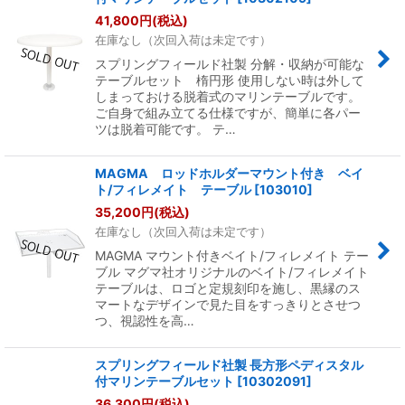
41,800
円
(税込)
在庫なし（次回入荷は未定です）
スプリングフィールド社製 分解・収納が可能な
テーブルセット 楕円形 使用しない時は外して
しまっておける脱着式のマリンテーブルです。
ご自身で組み立てる仕様ですが、簡単に各パー
ツは脱着可能です。 テ…
MAGMA ロッドホルダーマウント付き ベイ
ト/フィレメイト テーブル
[
103010
]
35,200
円
(税込)
在庫なし（次回入荷は未定です）
MAGMA マウント付きベイト/フィレメイト テー
ブル マグマ社オリジナルのベイト/フィレメイト
テーブルは、ロゴと定規刻印を施し、黒縁のス
マートなデザインで見た目をすっきりとさせつ
つ、視認性を高…
スプリングフィールド社製 長方形ペディスタル
付マリンテーブルセット
[
10302091
]
36,300
円
(税込)