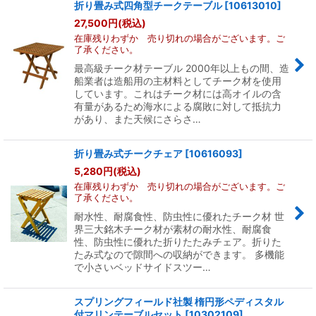
折り畳み式四角型チークテーブル
[
10613010
]
27,500
円
(税込)
在庫残りわずか 売り切れの場合がございます。ご
了承ください。
最高級チーク材テーブル 2000年以上もの間、造
船業者は造船用の主材料としてチーク材を使用
しています。これはチーク材には高オイルの含
有量があるため海水による腐敗に対して抵抗力
があり、また天候にさらさ…
折り畳み式チークチェア
[
10616093
]
5,280
円
(税込)
在庫残りわずか 売り切れの場合がございます。ご
了承ください。
耐水性、耐腐食性、防虫性に優れたチーク材 世
界三大銘木チーク材が素材の耐水性、耐腐食
性、防虫性に優れた折りたたみチェア。折りた
たみ式なので隙間への収納ができます。 多機能
で小さいベッドサイドスツー…
スプリングフィールド社製 楕円形ペディスタル
付マリンテーブルセット
[
10302109
]