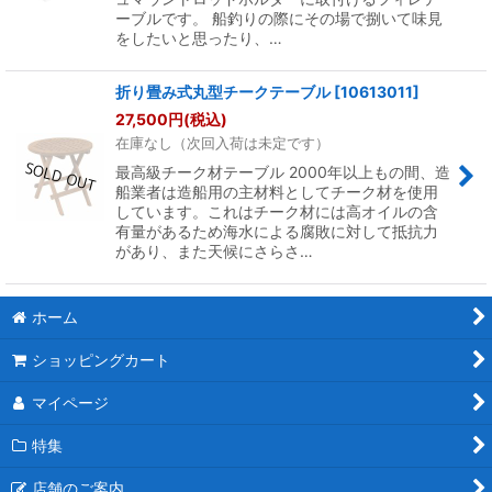
ーブルです。 船釣りの際にその場で捌いて味見
をしたいと思ったり、…
折り畳み式丸型チークテーブル
[
10613011
]
27,500
円
(税込)
在庫なし（次回入荷は未定です）
最高級チーク材テーブル 2000年以上もの間、造
船業者は造船用の主材料としてチーク材を使用
しています。これはチーク材には高オイルの含
有量があるため海水による腐敗に対して抵抗力
があり、また天候にさらさ…
ホーム
ショッピングカート
マイページ
特集
店舗のご案内