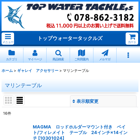
トップウォータータックルズ
メニュー
カート
カテゴリ
マイページ
商品検索
ご利用案内
メルマガ
ホーム
>
ギャレイ アクセサリー
>
マリンテーブル
マリンテーブル
表示順変更
閉じる
16
件
表示数
:
MAGMA ロッドホルダーマウント付き ベイ
ト/フィレメイト テーブル 24インチ×14イン
並び順
:
チ
[
10301024
]