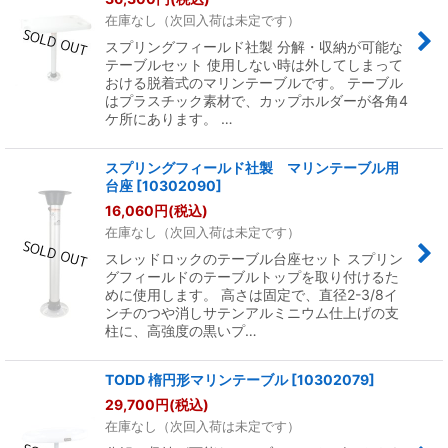
在庫なし（次回入荷は未定です）
スプリングフィールド社製 分解・収納が可能な
テーブルセット 使用しない時は外してしまって
おける脱着式のマリンテーブルです。 テーブル
はプラスチック素材で、カップホルダーが各角4
ケ所にあります。 …
スプリングフィールド社製 マリンテーブル用
台座
[
10302090
]
16,060
円
(税込)
在庫なし（次回入荷は未定です）
スレッドロックのテーブル台座セット スプリン
グフィールドのテーブルトップを取り付けるた
めに使用します。 高さは固定で、直径2-3/8イ
ンチのつや消しサテンアルミニウム仕上げの支
柱に、高強度の黒いプ…
TODD 楕円形マリンテーブル
[
10302079
]
29,700
円
(税込)
在庫なし（次回入荷は未定です）