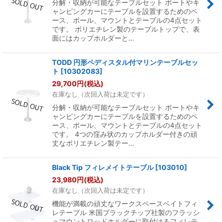
分解・収納が可能なテーブルセット ボートやキ
ャンピングカーにテーブルを設置するためのベ
ース、ポール、マウントとテーブルの4点セット
です。 ポリエチレン製のテーブルトップで、表
面にはカップホルダーと…
TODD 円形ペディスタル付マリンテーブルセッ
ト
[
10302083
]
29,700
円
(税込)
在庫なし（次回入荷は未定です）
分解・収納が可能なテーブルセット ボートやキ
ャンピングカーにテーブルを設置するためのベ
ース、ポール、マウントとテーブルの4点セット
です。 4つの窪み状のカップホルダー付きの頑
丈なポリエチレン製テー…
Black Tip フィレメイトテーブル
[
103010
]
23,980
円
(税込)
在庫なし（次回入荷は未定です）
機能が満載の頑丈なワークスペースベイトフィ
レテーブル 米国ブラックチップ社製のフラッシ
ュマウントロッドホルダーに取付けるフィレテ