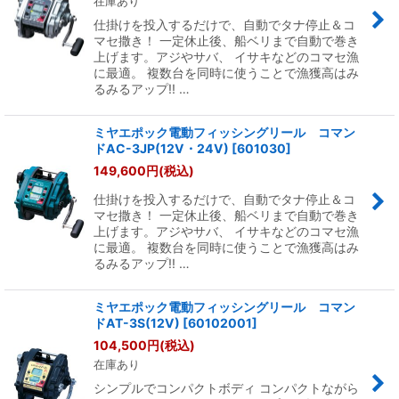
在庫あり
仕掛けを投入するだけで、自動でタナ停止＆コ
マセ撒き！ 一定休止後、船ベリまで自動で巻き
上げます。アジやサバ、 イサキなどのコマセ漁
に最適。 複数台を同時に使うことで漁獲高はみ
るみるアップ!! …
ミヤエポック電動フィッシングリール コマン
ドAC-3JP(12V・24V)
[
601030
]
149,600
円
(税込)
仕掛けを投入するだけで、自動でタナ停止＆コ
マセ撒き！ 一定休止後、船ベリまで自動で巻き
上げます。アジやサバ、 イサキなどのコマセ漁
に最適。 複数台を同時に使うことで漁獲高はみ
るみるアップ!! …
ミヤエポック電動フィッシングリール コマン
ドAT-3S(12V)
[
60102001
]
104,500
円
(税込)
在庫あり
シンプルでコンパクトボディ コンパクトながら