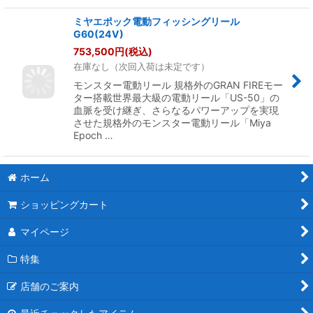
ミヤエポック電動フィッシングリール
G60(24V)
753,500
円
(税込)
在庫なし（次回入荷は未定です）
モンスター電動リール 規格外のGRAN FIREモー
ター搭載世界最大級の電動リール「US-50」の
血脈を受け継ぎ、さらなるパワーアップを実現
させた規格外のモンスター電動リール「Miya
Epoch …
ホーム
ショッピングカート
マイページ
特集
店舗のご案内