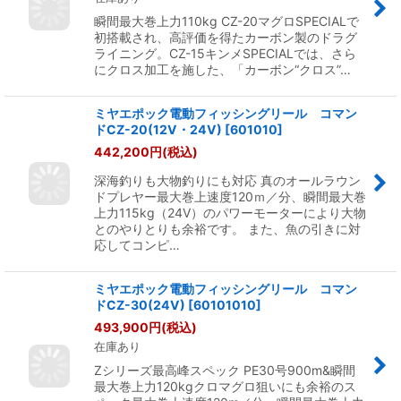
瞬間最大巻上力110kg CZ-20マグロSPECIALで
初搭載され、高評価を得たカーボン製のドラグ
ライニング。CZ-15キンメSPECIALでは、さら
にクロス加工を施した、「カーボン“クロス”…
ミヤエポック電動フィッシングリール コマン
ドCZ-20(12V・24V)
[
601010
]
442,200
円
(税込)
深海釣りも大物釣りにも対応 真のオールラウン
ドプレヤー最大巻上速度120ｍ／分、瞬間最大巻
上力115kg（24V）のパワーモーターにより大物
とのやりとりも余裕です。 また、魚の引きに対
応してコンピ…
ミヤエポック電動フィッシングリール コマン
ドCZ-30(24V)
[
60101010
]
493,900
円
(税込)
在庫あり
Zシリーズ最高峰スペック PE30号900m&瞬間
最大巻上力120kgクロマグロ狙いにも余裕のス