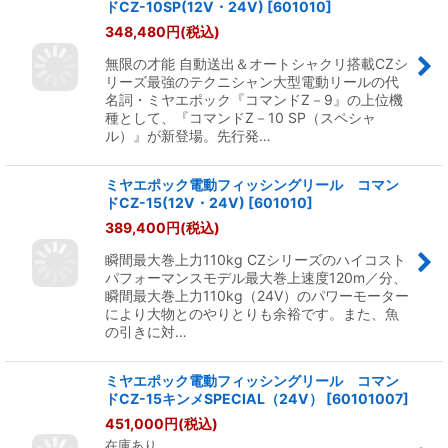
ドCZ-10SP(12V・24V)
[
601010
]
348,480
円
(税込)
無限の才能 自動送出＆オートシャクリ搭載CZシ
リーズ最強のテクニシャン大型電動リールの代
名詞・ミヤエポック『コマンドZ－9』の上位機
種として、『コマンドZ－10 SP（スペシャ
ル）』が新登場。先行発…
ミヤエポック電動フィッシングリール コマン
ドCZ-15(12V・24V)
[
601010
]
389,400
円
(税込)
瞬間最大巻上力110kg CZシリーズのハイコスト
パフォーマンスモデル最大巻上速度120m／分、
瞬間最大巻上力110kg（24V）のパワーモーター
により大物とのやりとりも余裕です。また、魚
の引きに対…
ミヤエポック電動フィッシングリール コマン
ドCZ-15キンメSPECIAL（24V）
[
60101007
]
451,000
円
(税込)
在庫あり