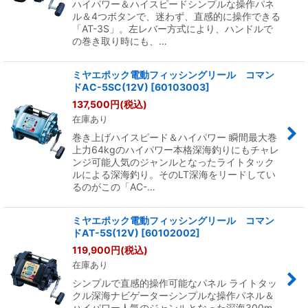
ハイパワー＆ハイスピードシンプルな操作パネ
ル＆4つボタンで、迷わず、直感的に操作できる
「AT-3S」。左レバー方式により、ハンドルで
の巻き取り時にも、…
ミヤエポック電動フィッシングリール コマン
ドAC-5SC(12V)
[
60103003
]
137,500
円
(税込)
在庫あり
巻き上げハイスピード＆ハイパワー 瞬間最大巻
上力64kgのハイパワー本格深海釣りにもチャレ
ンジ可能人気のジャンルとなったライトタック
ルによる深海釣り。そのLT深海をリードしてい
るのがこの「AC-…
ミヤエポック電動フィッシングリール コマン
ドAT-5S(12V)
[
60102002
]
119,900
円
(税込)
在庫あり
シンプルで直感的操作可能なパネル ライトタッ
クル深海ナビゲーターシンプルな操作パネル＆
ハイパワー人気のジャンルとなった深海300m,