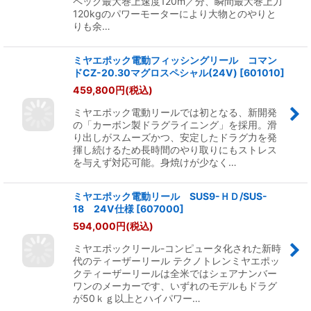
ペック最大巻上速度120m／分、瞬間最大巻上力
120kgのパワーモーターにより大物とのやりと
りも余…
ミヤエポック電動フィッシングリール コマン
ドCZ-20.30マグロスペシャル(24V)
[
601010
]
459,800
円
(税込)
ミヤエポック電動リールでは初となる、新開発
の「カーボン製ドラグライニング」を採用。滑
り出しがスムーズかつ、安定したドラグ力を発
揮し続けるため長時間のやり取りにもストレス
を与えず対応可能。身焼けが少なく…
ミヤエポック電動リール SUS9-ＨＤ/SUS-
18 24V仕様
[
607000
]
594,000
円
(税込)
ミヤエポックリール-コンピュータ化された新時
代のティーザーリール テクノトレンミヤエポッ
クティーザーリールは全米ではシェアナンバー
ワンのメーカーです、いずれのモデルもドラグ
が50ｋｇ以上とハイパワー…