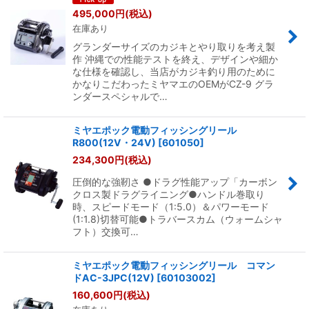
495,000
円
(税込)
在庫あり
並び順
:
グランダーサイズのカジキとやり取りを考え製
作 沖縄での性能テストを終え、デザインや細か
絞り込む
な仕様を確認し、当店がカジキ釣り用のために
かなりこだわったミヤマエのOEMがCZ-9 グラ
ンダースペシャルで…
ミヤエポック電動フィッシングリール
R800(12V・24V)
[
601050
]
234,300
円
(税込)
圧倒的な強靭さ ●ドラグ性能アップ「カーボン
クロス製ドラグライニング●ハンドル巻取り
時、スピードモード（1:5.0）＆パワーモード
(1:1.8)切替可能●トラバースカム（ウォームシャ
フト）交換可…
ミヤエポック電動フィッシングリール コマン
ドAC-3JPC(12V)
[
60103002
]
160,600
円
(税込)