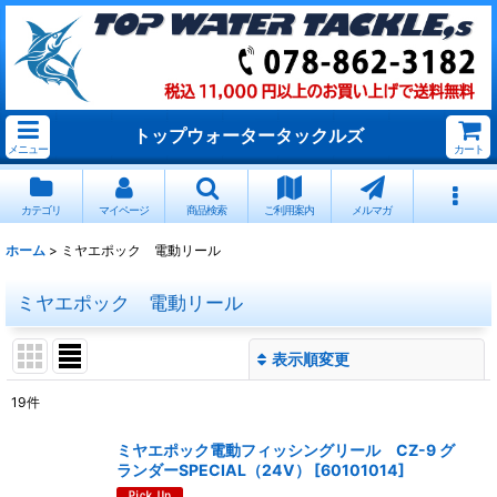
トップウォータータックルズ
メニュー
カート
カテゴリ
マイページ
商品検索
ご利用案内
メルマガ
ホーム
>
ミヤエポック 電動リール
ミヤエポック 電動リール
表示順変更
閉じる
19
件
サブカテゴリ
:
ミヤエポック電動フィッシングリール CZ-9 グ
ランダーSPECIAL（24V）
[
60101014
]
表示数
: