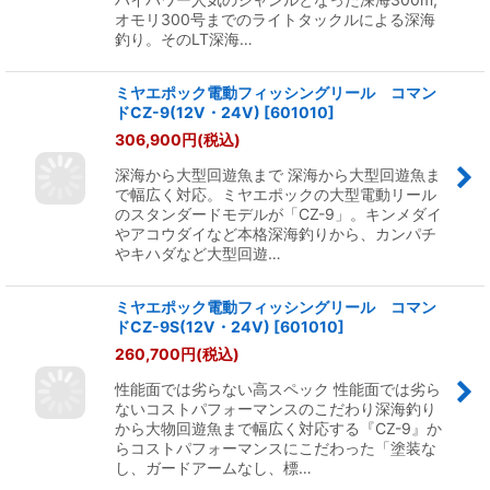
オモリ300号までのライトタックルによる深海
釣り。そのLT深海…
ミヤエポック電動フィッシングリール コマン
ドCZ-9(12V・24V)
[
601010
]
306,900
円
(税込)
深海から大型回遊魚まで 深海から大型回遊魚ま
で幅広く対応。ミヤエポックの大型電動リール
のスタンダードモデルが「CZ-9」。キンメダイ
やアコウダイなど本格深海釣りから、カンパチ
やキハダなど大型回遊…
ミヤエポック電動フィッシングリール コマン
ドCZ-9S(12V・24V)
[
601010
]
260,700
円
(税込)
性能面では劣らない高スペック 性能面では劣ら
ないコストパフォーマンスのこだわり深海釣り
から大物回遊魚まで幅広く対応する『CZ-9』か
らコストパフォーマンスにこだわった「塗装な
し、ガードアームなし、標…