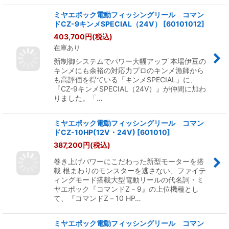
ミヤエポック電動フィッシングリール コマン
ドCZ-9キンメSPECIAL（24V）
[
60101012
]
403,700
円
(税込)
在庫あり
新制御システムでパワー大幅アップ 本場伊豆の
キンメにも余裕の対応力プロのキンメ漁師から
も高評価を得ている「キンメSPECIAL」に、
『CZ-9キンメSPECIAL（24V）』が仲間に加わ
りました。「…
ミヤエポック電動フィッシングリール コマン
ドCZ-10HP(12V・24V)
[
601010
]
387,200
円
(税込)
巻き上げパワーにこだわった新型モーターを搭
載 根まわりのモンスターを逃さない、ファイテ
ィングモード搭載大型電動リールの代名詞・ミ
ヤエポック『コマンドZ－9』の上位機種とし
て、『コマンドZ－10 HP…
ミヤエポック電動フィッシングリール コマン