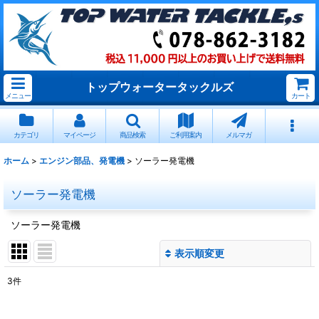
トップウォータータックルズ
メニュー
カート
カテゴリ
マイページ
商品検索
ご利用案内
メルマガ
ホーム
>
エンジン部品、発電機
>
ソーラー発電機
ソーラー発電機
ソーラー発電機
表示順変更
閉じる
3
件
表示数
: