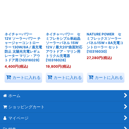
並び順
:
絞り込む
ネイチャーパワー
ネイチャーパワー セ
NATURE POWER セ
12V ソーラーパワー チ
ミフレキシブル単結晶
ミフレックスソーラー
ャージャーコントロー
ソーラーパネル 15W
パネル15W＋8A充電コ
ラー 130W/8A / 過充電
12V / 最大20°曲面対応
ントローラー セット
防止 太陽光充電レギュ
アウトドア・マリン用
[
10316030
]
レーター マリン・アウ
トリクル充電器
27,280
円
(税込)
トドア用
[
10316029
]
[
10316028
]
4,400
円
(税込)
19,800
円
(税込)
カートに入れる
カートに入れる
カートに入れる
ホーム
ショッピングカート
マイページ