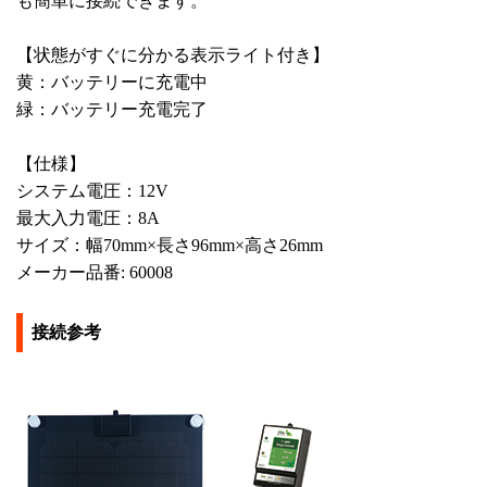
も簡単に接続できます。
【状態がすぐに分かる表示ライト付き】
黄：バッテリーに充電中
緑：バッテリー充電完了
【仕様】
システム電圧：12V
最大入力電圧：8A
サイズ：幅70mm×長さ96mm×高さ26mm
メーカー品番: 60008
接続参考