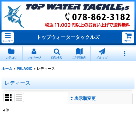
トップウォータータックルズ
メニュー
カート
カテゴリ
マイページ
商品検索
ご利用案内
メルマガ
ホーム
>
PELAGIC
>
レディース
レディース
表示順変更
閉じる
4
件
表示数
:
並び順
: