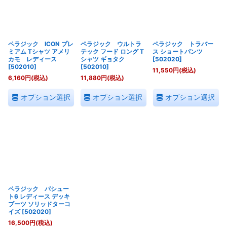
絞り込む
ペラジック ICON プレ
ペラジック ウルトラ
ペラジック トラバー
ミアム Tシャツ アメリ
テック フード ロング T
ス ショートパンツ
カモ レディース
シャツ ギョタク
[
502020
]
[
502010
]
[
502010
]
11,550
円
(税込)
6,160
円
(税込)
11,880
円
(税込)
オプション選択
オプション選択
オプション選択
ペラジック パシュー
ト6 レディース デッキ
ブーツ ソリッドターコ
イズ
[
502020
]
16,500
円
(税込)