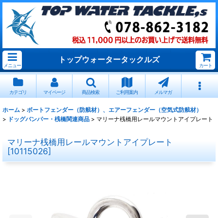
トップウォータータックルズ
メニュー
カート
カテゴリ
マイページ
商品検索
ご利用案内
メルマガ
ホーム
>
ボートフェンダー（防舷材）、エアーフェンダー（空気式防舷材）
>
ドッグバンパー・桟橋関連商品
>
マリーナ桟橋用レールマウントアイプレート
マリーナ桟橋用レールマウントアイプレート
[
10115026
]