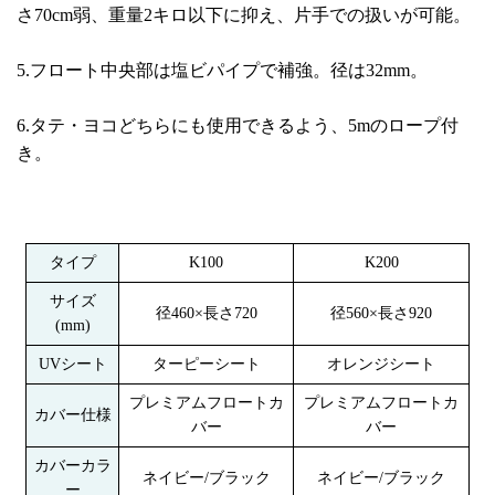
さ70cm弱、重量2キロ以下に抑え、片手での扱いが可能。
5.フロート中央部は塩ビパイプで補強。径は32mm。
6.タテ・ヨコどちらにも使用できるよう、5mのロープ付
き。
タイプ
K100
K200
サイズ
径460×長さ720
径560×長さ920
(mm)
UVシート
ターピーシート
オレンジシート
プレミアムフロートカ
プレミアムフロートカ
カバー仕様
バー
バー
カバーカラ
ネイビー/ブラック
ネイビー/ブラック
ー