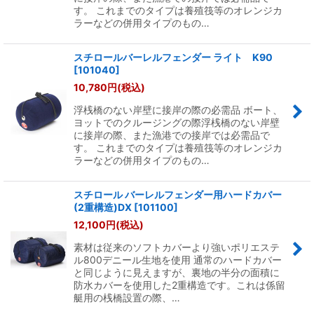
す。 これまでのタイプは養殖筏等のオレンジカ
ラーなどの併用タイプのもの…
スチロールバーレルフェンダー ライト K90
[
101040
]
10,780
円
(税込)
浮桟橋のない岸壁に接岸の際の必需品 ボート、
ヨットでのクルージングの際浮桟橋のない岸壁
に接岸の際、また漁港での接岸では必需品で
す。 これまでのタイプは養殖筏等のオレンジカ
ラーなどの併用タイプのもの…
スチロール バーレルフェンダー用ハードカバー
(2重構造)DX
[
101100
]
12,100
円
(税込)
素材は従来のソフトカバーより強いポリエステ
ル800デニール生地を使用 通常のハードカバー
と同じように見えますが、裏地の半分の面積に
防水カバーを使用した2重構造です。これは係留
艇用の桟橋設置の際、…