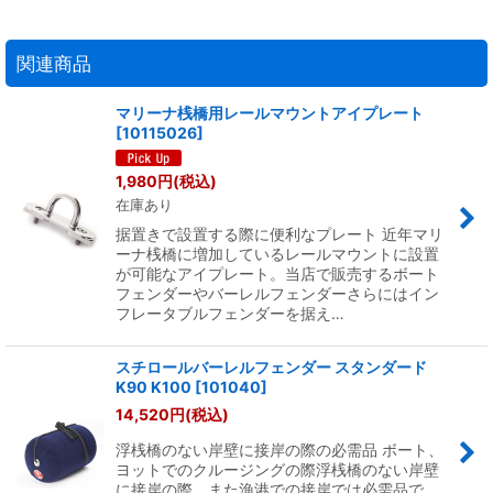
関連商品
マリーナ桟橋用レールマウントアイプレート
[
10115026
]
1,980
円
(税込)
在庫あり
据置きで設置する際に便利なプレート 近年マリ
ーナ桟橋に増加しているレールマウントに設置
が可能なアイプレート。当店で販売するボート
フェンダーやバーレルフェンダーさらにはイン
フレータブルフェンダーを据え…
スチロールバーレルフェンダー スタンダード
K90 K100
[
101040
]
14,520
円
(税込)
浮桟橋のない岸壁に接岸の際の必需品 ボート、
ヨットでのクルージングの際浮桟橋のない岸壁
に接岸の際、また漁港での接岸では必需品で