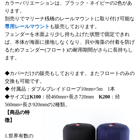
カラーバリエーションは、ブラック・ネイビーの2色があ
ります。
別売りでマリーナ桟橋のレールマウントに取り付け可能な
専用レールマウント
も販売しております。
フェンダーを水面より少し持ち上げた状態で固定できれ
ば、本体が海面に接地しなくなり、貝や海藻の付着を防げ
るためフェンダー(フロート)の耐用期間がさらに長持ちし
ます。
◆カバーだけの販売もしております。またフロートのみの
交換も可能です。
◆ 付属品：ダブルブレイドロープ10mm×5m 1本
◆サイズは
K100
：径460mm×長さ720mm
K200
：径
560mm×長さ920mmの2種類。
【商品の特
徴】
1.世界有数の