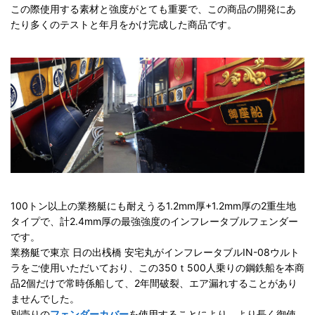
この際使用する素材と強度がとても重要で、この商品の開発にあ
たり多くのテストと年月をかけ完成した商品です。
100トン以上の業務艇にも耐えうる1.2mm厚+1.2mm厚の2重生地
タイプで、計2.4mm厚の最強強度のインフレータブルフェンダー
です。
業務艇で東京 日の出桟橋 安宅丸がインフレータブルIN-08ウルト
ラをご使用いただいており、この350ｔ500人乗りの鋼鉄船を本商
品2個だけで常時係船して、2年間破裂、エア漏れすることがあり
ませんでした。
別売りの
フェンダーカバー
を使用することにより、より長く御使