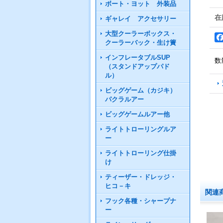
ボート・ヨット 外装品
在
ギャレイ アクセサリー
大型クーラーボックス・
クーラーバック・生け簀
インフレータブルSUP
数
（スタンドアップパド
ル）
ビッグゲーム（カジキ）
パクラルアー
ビッグゲームルアー他
ライトトローリングルア
ー
ライトトローリング仕掛
け
ティーザー・ドレッジ・
ヒコ－キ
関連
フック各種・シャープナ
ー