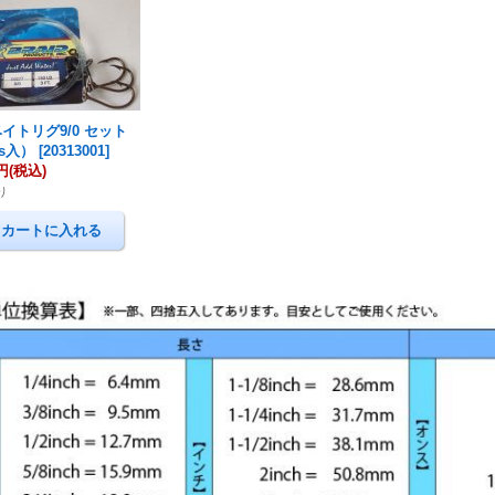
イトリグ9/0 セット
cs入）
[
20313001
]
0円
(税込)
り