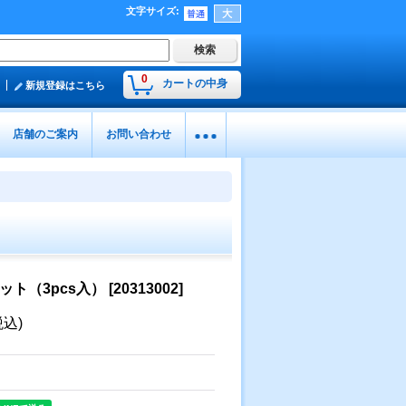
文字サイズ
:
0
カートの中身
新規登録はこちら
店舗のご案内
お問い合わせ
ット（3pcs入）
[
20313002
]
税込)