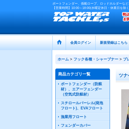
ボートフェンダー、係船ロープ、ロッドホルダーなど
【営業時間】10:00～18:00(水曜定休日・休業日を除く
会員ログイン
新規登録はこちら
ホーム
>
フック各種・シャープナー
>
ブ
商品カテゴリ一覧
ツナ
ボートフェンダー（防舷
材）、エアーフェンダー
（空気式防舷材）
スチロールバーレル(発泡
フロート)、EVAフロート
漁業用フロート
フェンダーカバー