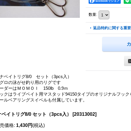
Facebookでシェア
数量
:
返品特約に関する重要
ナベイトリグ8/0 セット（3pcs入）
グロの泳がせ釣り用のリグです
ーダーはＭＯＭＯＩ 150lb 0.9ｍ
ックはライブベイト用マスタッド94150タイプのオリジナルフッ
ールベアリングスイベルも付属しています。
ベイトリグ8/0 セット（3pcs入）
[
20313002
]
売価格
:
1,430円
(税込)