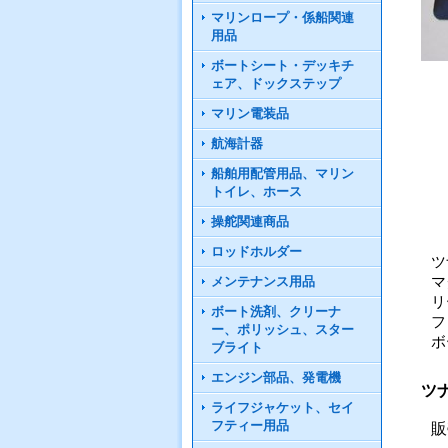
マリンロープ・係船関連
用品
ボートシート・デッキチ
ェア、ドックステップ
マリン電装品
航海計器
船舶用配管用品、マリン
トイレ、ホース
操舵関連商品
ロッドホルダー
ツ
メンテナンス用品
マ
リ
ボート洗剤、クリーナ
フ
ー、ポリッシュ、スター
ボ
ブライト
エンジン部品、発電機
ツナ
ライフジャケット、セイ
フティー用品
販