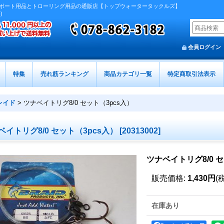
ボート用品とトローリング用品の通販店【トップウォータータックルズ】
)
会員ログイン
特集
売れ筋ランキング
商品カテゴリ一覧
特定商取引法表示
レイド
>
ツナベイトリグ8/0 セット（3pcs入）
ベイトリグ8/0 セット（3pcs入）
[
20313002
]
ツナベイトリグ8/0 セ
販売価格
:
1,430円
(
在庫あり