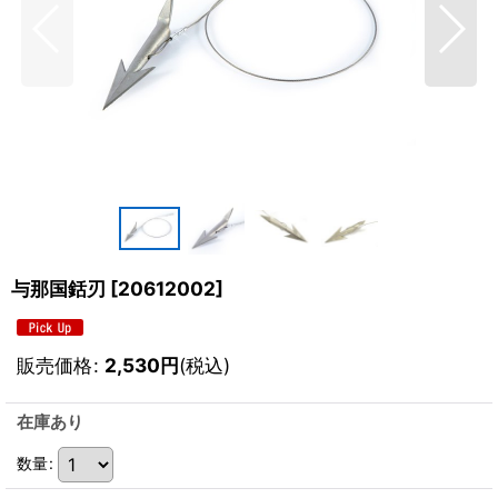
与那国銛刃
[
20612002
]
販売価格
:
2,530
円
(税込)
在庫あり
数量
: