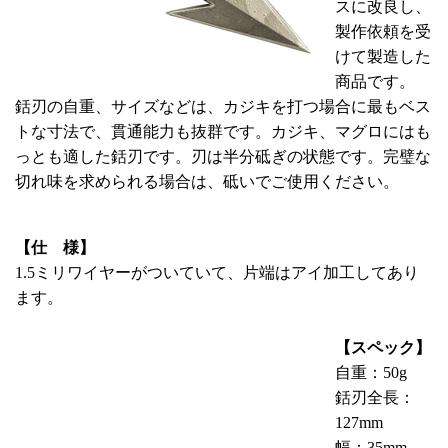
スに改良し、
製作依頼を受
けて製造した
商品です。
銛刃の自重、サイズなどは、カジキを打つ場合に最もベス
トな寸法で、貫通能力も抜群です。カジキ、マグロにはも
っとも適した銛刃です。刃は半分砥ぎの状態です。完璧な
切れ味を求められる場合は、砥いでご使用ください。
【仕 様】
1.5ミリワイヤーがついていて、片端はアイ加工してあり
ます。
【スペック】
自重：50g
銛刃全長：
127mm
幅：35mm