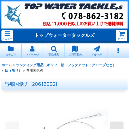
トップウォータータックルズ
メニュー
カート
カテゴリ
マイページ
商品検索
ご利用案内
メルマガ
ホーム
>
ランディング用品（ギャフ・銛・フックアウト・グローブなど）
>
銛（モリ）
>
与那国銛刃
与那国銛刃
[
20612002
]