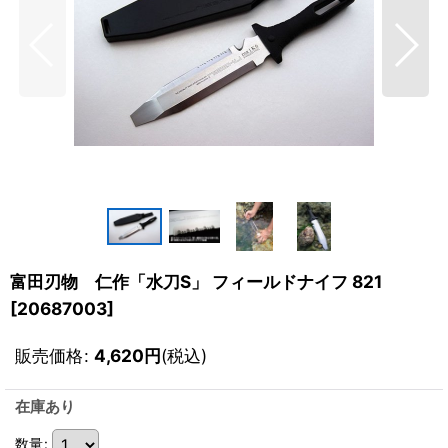
富田刃物 仁作「水刀S」 フィールドナイフ 821
[
20687003
]
販売価格
:
4,620
円
(税込)
在庫あり
数量
: