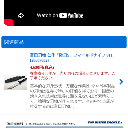
関連商品
富田刃物 仁作「陸刀S」フィールドナイフ 811
[
20687002
]
4,620
円
(税込)
在庫残りわずか 売り切れの場合がございます。ご
了承ください。
基本的な刀身形状、万能な作業性 今や日本製品
の刃物は世界でNo,1の評価を得ており、国産の
焼き入れ技術は世界に類を見ないほど素晴らし
く、強靭な刃物が作られます。その中で当店が
推奨するのは富田刃物…