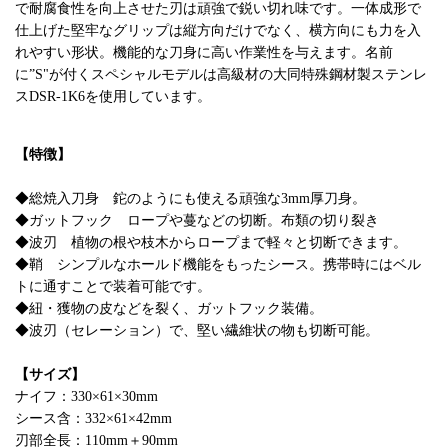
で耐腐食性を向上させた刃は頑強で鋭い切れ味です。一体成形で
仕上げた堅牢なグリップは縦方向だけでなく、横方向にも力を入
れやすい形状。機能的な刀身に高い作業性を与えます。名前
に”S"が付くスペシャルモデルは高級材の大同特殊鋼材製ステンレ
スDSR-1K6を使用しています。
【特徴】
◆総焼入刀身 鉈のようにも使える頑強な3mm厚刀身。
◆ガットフック ロープや蔓などの切断。布類の切り裂き
◆波刃 植物の根や枝木からロープまで軽々と切断できます。
◆鞘 シンプルなホールド機能をもったシース。携帯時にはベル
トに通すことで装着可能です。
◆紐・獲物の皮などを裂く、ガットフック装備。
◆波刃（セレーション）で、堅い繊維状の物も切断可能。
【サイズ】
ナイフ：330×61×30mm
シース含：332×61×42mm
刃部全長：110mm＋90mm