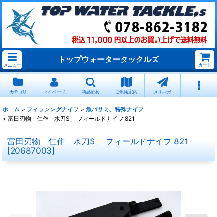
トップウォータータックルズ
メニュー
カート
カテゴリ
マイページ
商品検索
ご利用案内
メルマガ
ホーム
>
フィッシングナイフ
>
魚バサミ、特殊ナイフ
>
富田刃物 仁作「水刀S」 フィールドナイフ 821
富田刃物 仁作「水刀S」 フィールドナイフ 821
[
20687003
]