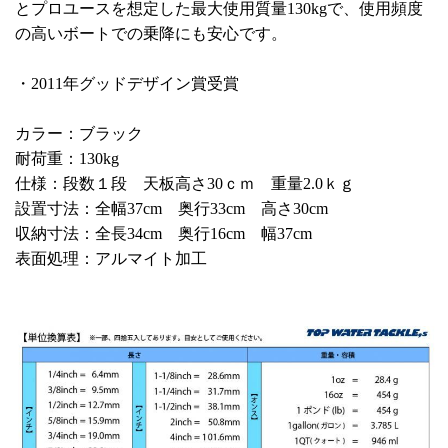
とプロユースを想定した最大使用質量130kgで、使用頻度
の高いボートでの乗降にも安心です。
・2011年グッドデザイン賞受賞
カラー：ブラック
耐荷重：130kg
仕様：段数１段 天板高さ30ｃｍ 重量2.0ｋｇ
設置寸法：全幅37cm 奥行33cm 高さ30cm
収納寸法：全長34cm 奥行16cm 幅37cm
表面処理：アルマイト加工