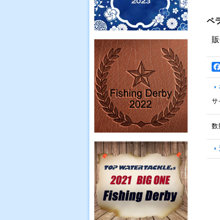
ペ
販
サ
数