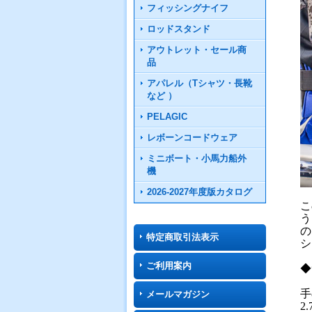
フィッシングナイフ
ロッドスタンド
アウトレット・セール商
品
アパレル（Tシャツ・長靴
など ）
PELAGIC
レボーンコードウェア
ミニボート・小馬力船外
機
2026-2027年度版カタログ
こ
う
の
特定商取引法表示
シ
ご利用案内
◆
手
メールマガジン
2.