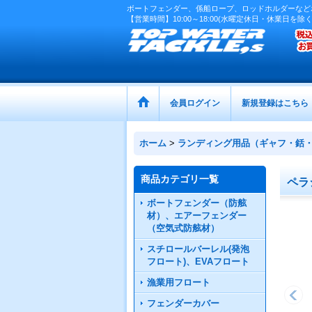
ボートフェンダー、係船ロープ、ロッドホルダーなど
【営業時間】10:00～18:00(水曜定休日・休業日を除く
会員ログイン
新規登録はこちら
ホーム
>
ランディング用品（ギャフ・銛
商品カテゴリ一覧
ペラ
ボートフェンダー（防舷
材）、エアーフェンダー
（空気式防舷材）
スチロールバーレル(発泡
フロート)、EVAフロート
漁業用フロート
フェンダーカバー