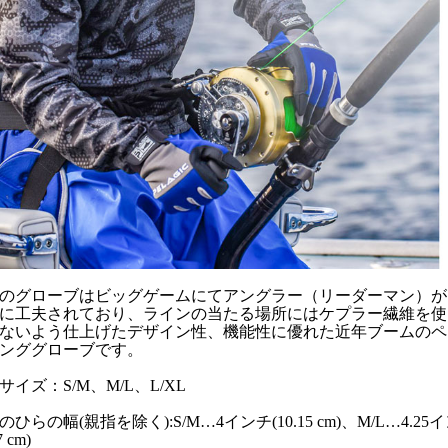
のグローブはビッグゲームにてアングラー（リーダーマン）が
に工夫されており、ラインの当たる場所にはケプラー繊維を使
ないよう仕上げたデザイン性、機能性に優れた近年ブームのペ
ンググローブです。
サイズ：S/M、M/L、L/XL
のひらの幅(親指を除く):S/M…4インチ(10.15 cm)、M/L…4.25イン
7 cm)