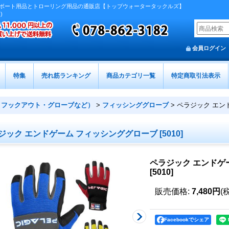
ボート用品とトローリング用品の通販店【トップウォータータックルズ】
)
会員ログイン
特集
売れ筋ランキング
商品カテゴリ一覧
特定商取引法表示
・フックアウト・グローブなど）
>
フィッシンググローブ
>
ペラジック エン
ジック エンドゲーム フィッシンググローブ
[
5010
]
ペラジック エンドゲ
[
5010
]
販売価格
:
7,480円
(
Facebookでシェア