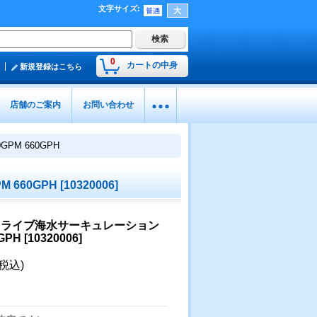
文字サイズ
:
0
カートの中身
新規登録はこちら
店舗のご案内
お問い合わせ
PM 660GPH
 660GPH
[
10320006
]
トドライブ海水サーキュレーション
GPH
[
10320006
]
(税込)