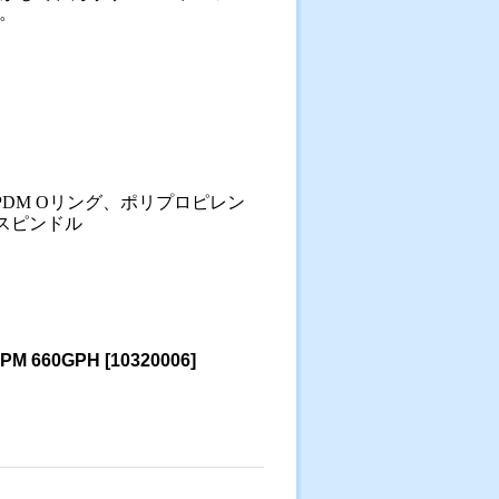
。
DM Oリング、ポリプロピレン
スピンドル
M 660GPH
[
10320006
]