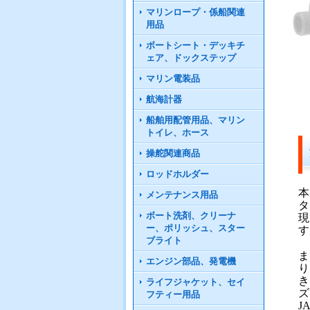
マリンロープ・係船関連
用品
ボートシート・デッキチ
ェア、ドックステップ
マリン電装品
航海計器
船舶用配管用品、マリン
トイレ、ホース
操舵関連商品
ロッドホルダー
本
メンテナンス用品
タ
ボート洗剤、クリーナ
現
ー、ポリッシュ、スター
す
ブライト
ま
エンジン部品、発電機
り
き
ライフジャケット、セイ
ズ
フティー用品
J