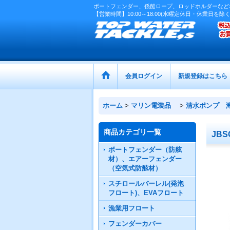
ボートフェンダー、係船ロープ、ロッドホルダーなど
【営業時間】10:00～18:00(水曜定休日・休業日を除く
会員ログイン
新規登録はこちら
ホーム
>
マリン電装品
>
清水ポンプ 
商品カテゴリ一覧
JB
ボートフェンダー（防舷
材）、エアーフェンダー
（空気式防舷材）
スチロールバーレル(発泡
フロート)、EVAフロート
漁業用フロート
フェンダーカバー