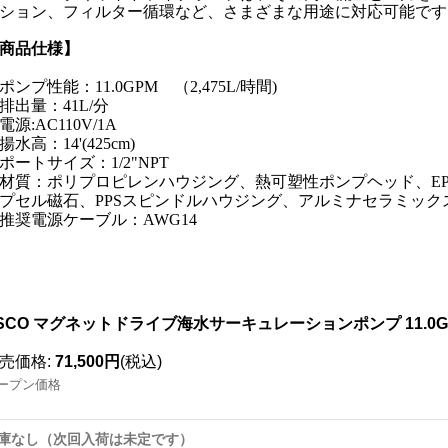
ション、フィルター循環など、さまざまな用途に対応可能です
商品仕様】
ポンプ性能：11.0GPM （2,475L/時間)
排出量：41L/分
電源:AC110V/1A
揚水高：14'(425cm)
ポートサイズ：1/2"NPT
材質：ポリプロピレンハウジング、熱可塑性ポンプヘッド、EP
プセル磁石、PPSスピンドルハウジング、アルミナセラミック
推奨電源ケーブル：AWG14
SCO マグネットドライブ海水サーキュレーションポンプ 11.0GP
売価格
:
71,500円
(税込)
ープン価格
庫なし（次回入荷は未定です）