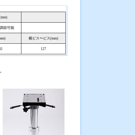
mm)
50調節可能
mm)
横ビス〜ビス(mm)
02
127
。