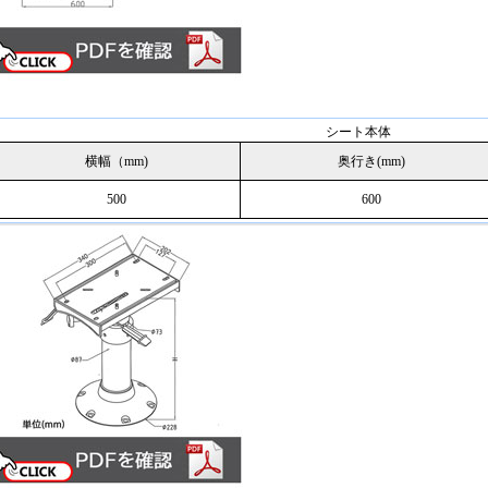
シート本体
横幅（mm)
奥行き(mm)
500
600