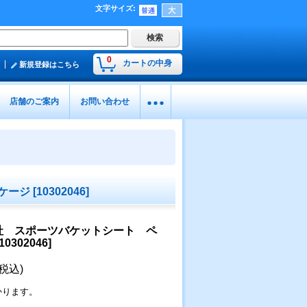
文字サイズ
:
0
カートの中身
新規登録はこちら
店舗のご案内
お問い合わせ
ケージ
[
10302046
]
社 スポーツバケットシート ペ
10302046
]
(税込)
かります。