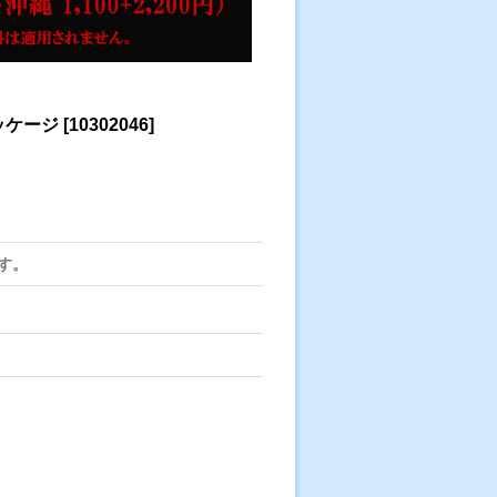
ッケージ
[
10302046
]
す。