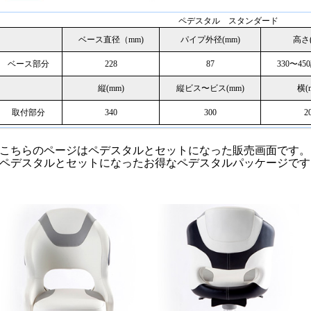
ペデスタル スタンダード
ベース直径（mm)
パイプ外径(mm)
高さ(
ベース部分
228
87
330〜4
縦(mm)
縦ビス〜ビス(mm)
横(
取付部分
340
300
2
こちらのページはペデスタルとセットになった販売画面です。
ペデスタルとセットになったお得なペデスタルパッケージです