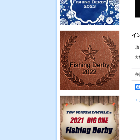
イ
販
大
在