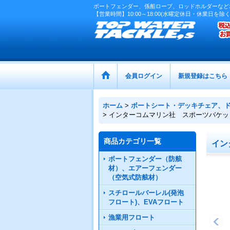
ボートフェンダー、係船ロープ、ロッドホルダーなど
【営業時間】10:00～18:00(水曜定休日・休業日を除く
会員ログイン
新規登録はこちら
ホーム
>
ボートシート・デッキチェア、
>
インターコムマリン社 スポーツバケッ
商品カテゴリ一覧
イン
ボートフェンダー（防舷
材）、エアーフェンダー
（空気式防舷材）
スチロールバーレル(発泡
フロート)、EVAフロート
漁業用フロート