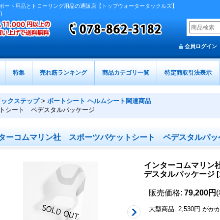
ボート用品とトローリング用品の通販店【トップウォータータックルズ】
)
会員ログイン
特集
売れ筋ランキング
商品カテゴリ一覧
特定商取引法表示
ドックステップ
>
ボートシート ヘルムシート関連商品
トシート ペデスタルパッケージ
ターコムマリン社 スポーツバケットシート ペデスタルパッ
インターコムマリン
デスタルパッケージ
[
販売価格
:
79,200円
大型商品
:
2,530円
がか