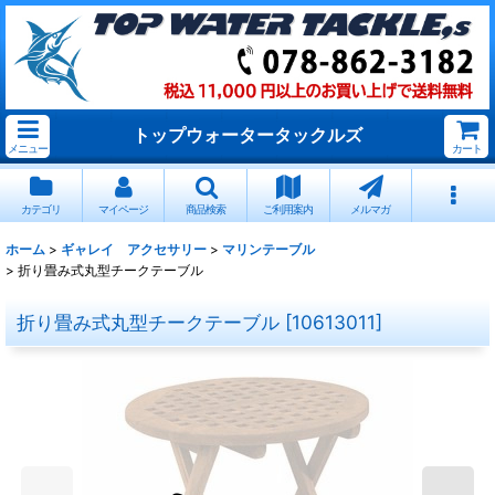
トップウォータータックルズ
メニュー
カート
カテゴリ
マイページ
商品検索
ご利用案内
メルマガ
ホーム
>
ギャレイ アクセサリー
>
マリンテーブル
>
折り畳み式丸型チークテーブル
折り畳み式丸型チークテーブル
[
10613011
]