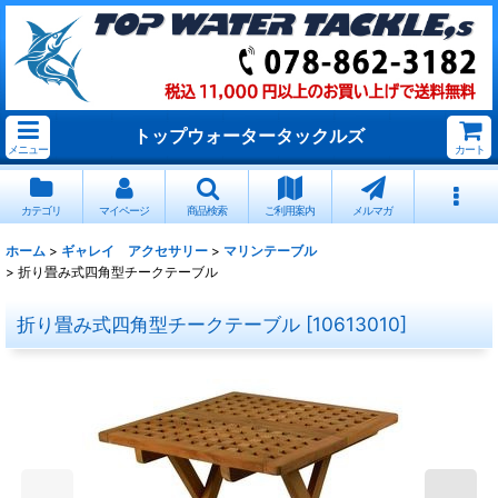
トップウォータータックルズ
メニュー
カート
カテゴリ
マイページ
商品検索
ご利用案内
メルマガ
ホーム
>
ギャレイ アクセサリー
>
マリンテーブル
>
折り畳み式四角型チークテーブル
折り畳み式四角型チークテーブル
[
10613010
]