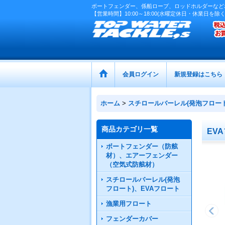
ボートフェンダー、係船ロープ、ロッドホルダーなど
【営業時間】10:00～18:00(水曜定休日・休業日を除く
会員ログイン
新規登録はこちら
ホーム
>
スチロールバーレル(発泡フロート
商品カテゴリ一覧
EV
ボートフェンダー（防舷
材）、エアーフェンダー
（空気式防舷材）
スチロールバーレル(発泡
フロート)、EVAフロート
漁業用フロート
フェンダーカバー