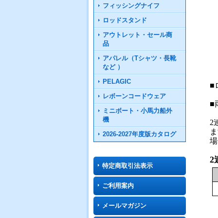
フィッシングナイフ
ロッドスタンド
アウトレット・セール商
品
アパレル（Tシャツ・長靴
など ）
PELAGIC
■
レボーンコードウェア
■
ミニボート・小馬力船外
機
2
ま
2026-2027年度版カタログ
場
2
特定商取引法表示
ご利用案内
メールマガジン