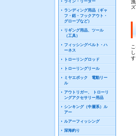
ライン・リーダー
漁
ズ
ランディング用品（ギャ
フ・銛・フックアウト・
グローブなど）
リギング用品、ツール
（工具）
フィッシングベルト・ハ
こ
ーネス
し
す
トローリングロッド
トローリングリール
ミヤエポック 電動リー
ル
アウトリガー、 トローリ
ングアクセサリー用品
シンキング（中層系）ル
アー
ルアーフィッシング
深海釣り