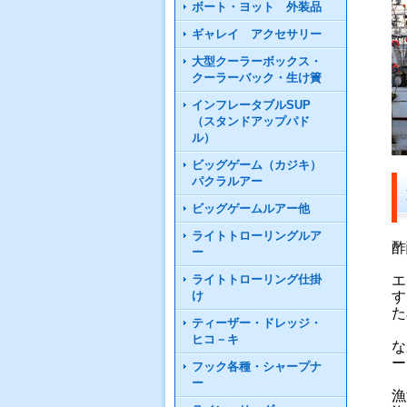
ボート・ヨット 外装品
ギャレイ アクセサリー
大型クーラーボックス・
クーラーバック・生け簀
インフレータブルSUP
（スタンドアップパド
ル）
ビッグゲーム（カジキ）
パクラルアー
ビッグゲームルアー他
ライトトローリングルア
酢
ー
エ
ライトトローリング仕掛
す
け
た
ティーザー・ドレッジ・
ヒコ－キ
な
ー
フック各種・シャープナ
ー
漁