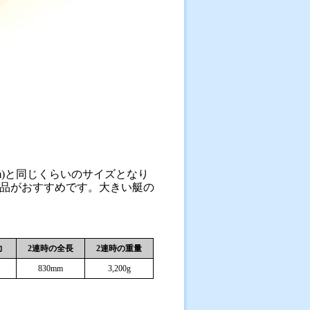
mm)と同じくらいのサイズとなり
品がおすすめです。大きい艇の
力
2連時の全長
2連時の重量
830mm
3,200g