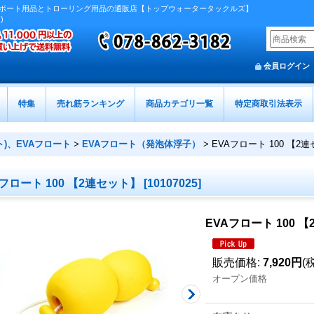
ボート用品とトローリング用品の通販店【トップウォータータックルズ】
)
会員ログイン
特集
売れ筋ランキング
商品カテゴリ一覧
特定商取引法表示
)、EVAフロート
>
EVAフロート（発泡体浮子）
>
EVAフロート 100 【2
Aフロート 100 【2連セット】
[
10107025
]
EVAフロート 100 
販売価格
:
7,920円
(
オープン価格