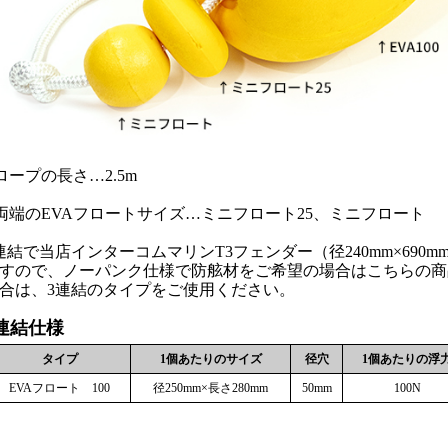
ロープの長さ…2.5m
両端のEVAフロートサイズ…ミニフロート25、ミニフロート
連結で当店インターコムマリンT3フェンダー（径240mm×690
すので、ノーパンク仕様で防舷材をご希望の場合はこちらの商
合は、3連結のタイプをご使用ください。
連結仕様
タイプ
1個あたりのサイズ
径穴
1個あたりの浮
EVAフロート 100
径250mm×長さ280mm
50mm
100N