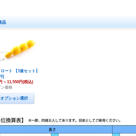
商品
フロート 【3連セット】
70
]
0円
～
11,550円
(税込)
プン価格