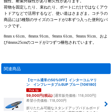
蝕性、耐紫外線性があり耐久性があります。
荷物を固定したり、束ねたり、ボートにだけではなくアウ
トドアなどで活用するなど、使い道はさまざま。コチラの
商品には5種類のサイズのコードが2本ずつ入った便利なパ
ックです。
8mm x 61cm、8mmx 91cm、9mmx 61cm、9mmx 91cm、およ
び4mmx25cmのコードが2つずつ梱包されています。
関連商品
【セール通常の50%OFF】インターコムマリ
ン インフレータブルSUP ブルー
[
106180
]
59,000
円
(税込)
[
通常販売価格
:
118,000
円
]
希望小売価格
:
118,000
円
折りたたみ可能なスタンドアップパドルボード