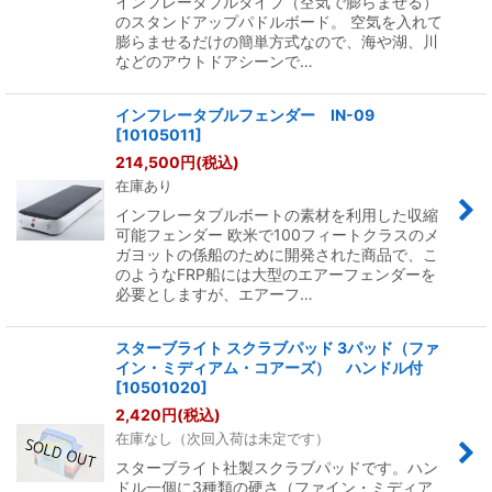
インフレータブルタイプ（空気で膨らませる）
のスタンドアップパドルボード。 空気を入れて
膨らませるだけの簡単方式なので、海や湖、川
などのアウトドアシーンで…
インフレータブルフェンダー IN-09
[
10105011
]
214,500
円
(税込)
在庫あり
インフレータブルボートの素材を利用した収縮
可能フェンダー 欧米で100フィートクラスのメ
ガヨットの係船のために開発された商品で、こ
のようなFRP船には大型のエアーフェンダーを
必要としますが、エアーフ…
スターブライト スクラブパッド 3パッド（ファ
イン・ミディアム・コアーズ） ハンドル付
[
10501020
]
2,420
円
(税込)
在庫なし（次回入荷は未定です）
スターブライト社製スクラブパッドです。ハン
ドル一個に3種類の硬さ（ファイン・ミディア