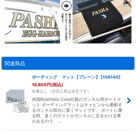
関連商品
ボーディング マット【プレーン】
[
106140
]
19,800
円
(税込)
在庫なし（次回入荷は未定です）
米国Boatmats Corp社製のガンネル用ボートマ
ット ボーディングマットはキャビンから乗船す
るガンネル部分に置くマットです。 ボートに乗
る時、多くのゲストがガンネルに足をかける事
があるので、…