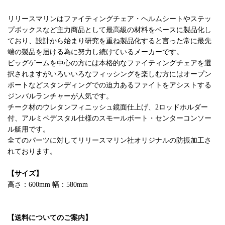
リリースマリンはファイティングチェア・ヘルムシートやステッ
プボックスなど主力商品として最高級の材料をベースに製品化し
ており、設計から始まり研究を重ね製品化すると言った常に最先
端の製品を届ける為に努力し続けているメーカーです。
ビッグゲームを中心の方には本格的なファイティングチェアを選
択されますがいろいいろなフィッシングを楽しむ方にはオープン
ボートなどスタンディングでの迫力あるファイトをアシストする
ジンバルランチャーが人気です。
チーク材のウレタンフィニッシュ鏡面仕上げ、2ロッドホルダー
付、アルミペデスタル仕様のスモールボート・センターコンソー
ル艇用です。
全てのパーツに対してリリースマリン社オリジナルの防振加工さ
れております。
【サイズ】
高さ：600mm 幅：580mm
【送料についてのご案内】