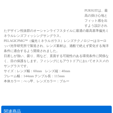
PURSUITは、最
高の掛け心地と
フィット感を出
すよう設計され
たデザイン性抜群のオーシャンライフスタイルに最適の最高基準偏光ミ
ネラルレンズフィッシングサングラス。
PELAGICPMG™（偏光ミネラルガラス）レンズテクノロジーはヨーロ
ッパ光学研究所で製造され、レンズ素材は、過酷で絶えず変化する海洋
条件に適合するよう開発されました。
日差しが強い、曇り、雨など、直面する可能性のある環境条件に関係な
く、目の保護をします。フィシングにもアウトドアにおいてオススメの
サングラスです。
サイズ：レンズ幅：60mm レンズ縦：40mm
フレーム幅：144mm テンプル長：115mm
本体カラー：べっ甲、レンズカラー：ブルー
関連商品