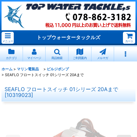
トップウォータータックルズ
メニュー
カート
カテゴリ
マイページ
商品検索
ご利用案内
メルマガ
ホーム
>
マリン電装品
>
ビルジポンプ
>
SEAFLO フロートスイッチ 01シリーズ 20Aまで
SEAFLO フロートスイッチ 01シリーズ 20Aまで
[
10319023
]