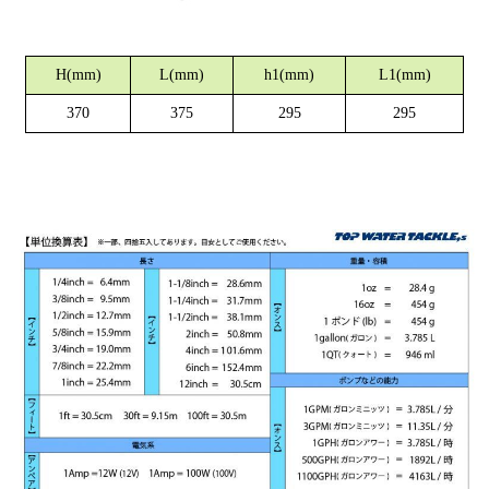
H(mm)
L(mm)
h1(mm)
L1(mm)
370
375
295
295