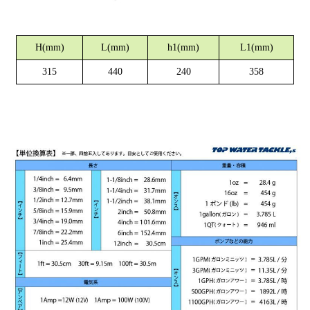
H(mm)
L(mm)
h1(mm)
L1(mm)
315
440
240
358