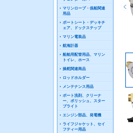
マリンロープ・係船関連
用品
ボートシート・デッキチ
ェア、ドックステップ
マリン電装品
航海計器
船舶用配管用品、マリン
トイレ、ホース
操舵関連商品
ロッドホルダー
メンテナンス用品
ボート洗剤、クリーナ
ー、ポリッシュ、スター
ブライト
エンジン部品、発電機
ライフジャケット、セイ
フティー用品