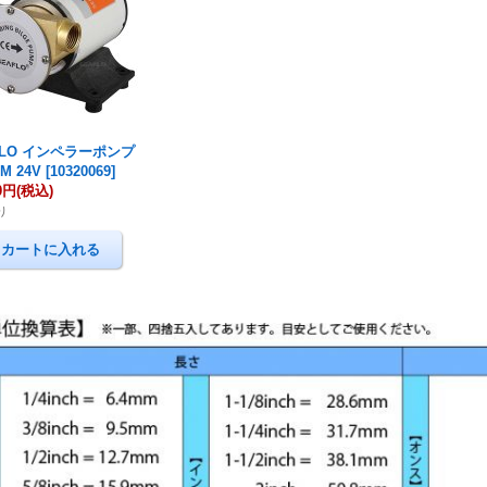
FLO インペラーポンプ
PM 24V
[
10320069
]
00円
(税込)
り