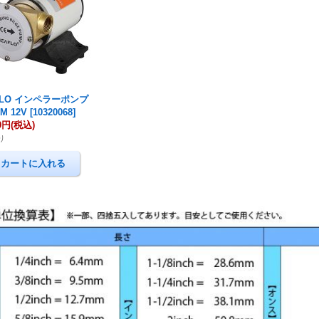
FLO インペラーポンプ
PM 12V
[
10320068
]
00円
(税込)
り