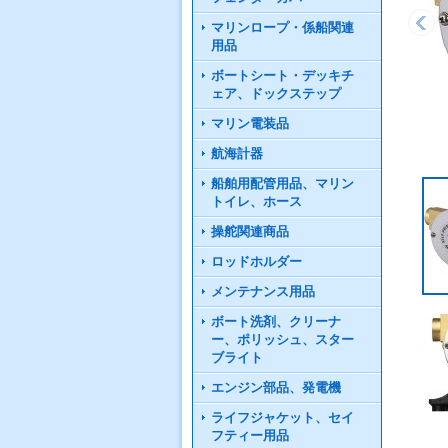
マリンロープ・係船関連
用品
ボートシート・デッキチ
ェア、ドックステップ
マリン電装品
航海計器
船舶用配管用品、マリン
トイレ、ホース
操舵関連商品
ロッドホルダー
メンテナンス用品
ボート洗剤、クリーナ
ー、ポリッシュ、スター
ブライト
エンジン部品、発電機
ライフジャケット、セイ
フティー用品