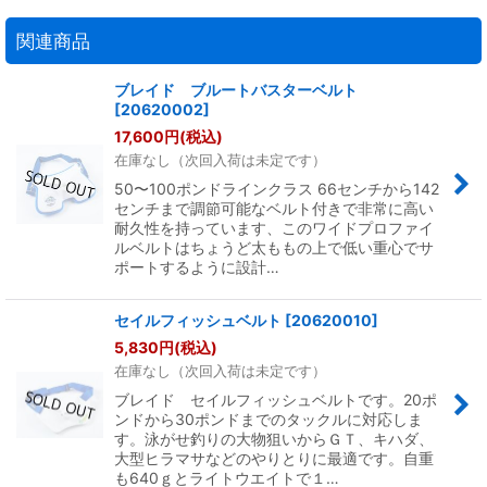
関連商品
ブレイド ブルートバスターベルト
[
20620002
]
17,600
円
(税込)
在庫なし（次回入荷は未定です）
50〜100ポンドラインクラス 66センチから142
センチまで調節可能なベルト付きで非常に高い
耐久性を持っています、このワイドプロファイ
ルベルトはちょうど太ももの上で低い重心でサ
ポートするように設計…
セイルフィッシュベルト
[
20620010
]
5,830
円
(税込)
在庫なし（次回入荷は未定です）
ブレイド セイルフィッシュベルトです。20ポ
ンドから30ポンドまでのタックルに対応しま
す。泳がせ釣りの大物狙いからＧＴ、キハダ、
大型ヒラマサなどのやりとりに最適です。自重
も640ｇとライトウエイトで１…