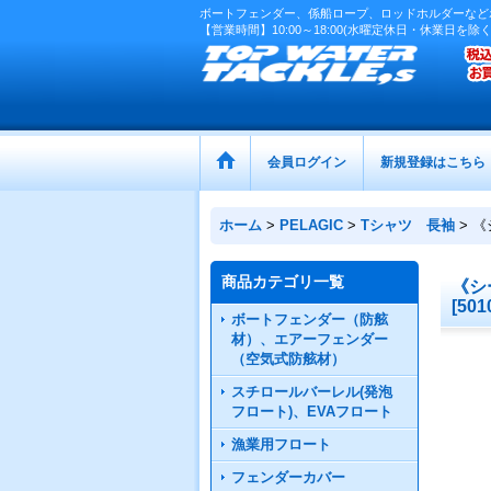
ボートフェンダー、係船ロープ、ロッドホルダーなど
【営業時間】10:00～18:00(水曜定休日・休業日を除く
会員ログイン
新規登録はこちら
ホーム
>
PELAGIC
>
Tシャツ 長袖
>
《
商品カテゴリ一覧
《シ
[
501
ボートフェンダー（防舷
材）、エアーフェンダー
（空気式防舷材）
スチロールバーレル(発泡
フロート)、EVAフロート
漁業用フロート
フェンダーカバー