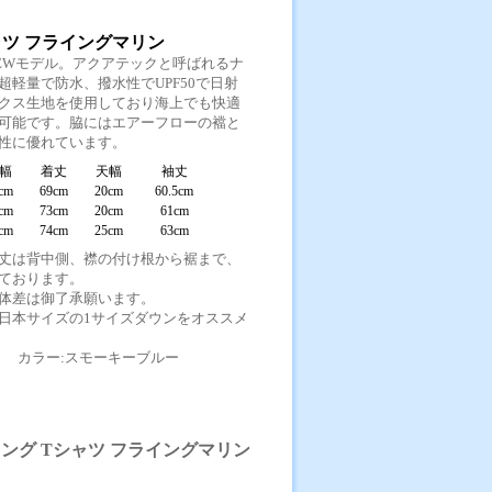
ャツ フライングマリン
EWモデル。アクアテックと呼ばれるナ
軽量で防水、撥水性でUPF50で日射
クス生地を使用しており海上でも快適
可能です。脇にはエアーフローの襠と
性に優れています。
幅
着丈
天幅
袖丈
cm
69cm
20cm
60.5cm
cm
73cm
20cm
61cm
cm
74cm
25cm
63cm
丈は背中側、襟の付け根から裾まで、
ております。
体差は御了承願います。
日本サイズの1サイズダウンをオススメ
100% カラー:スモーキーブルー
ロング Tシャツ フライングマリン