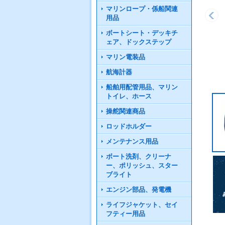
マリンロープ・係船関連
用品
ボートシート・デッキチ
ェア、ドックステップ
マリン電装品
航海計器
船舶用配管用品、マリン
トイレ、ホース
操舵関連商品
ロッドホルダー
メンテナンス用品
ボート洗剤、クリーナ
ー、ポリッシュ、スター
ブライト
エンジン部品、発電機
ライフジャケット、セイ
フティー用品