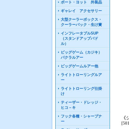
ボート・ヨット 外装品
ギャレイ アクセサリー
大型クーラーボックス・
クーラーバック・生け簀
インフレータブルSUP
（スタンドアップパド
ル）
ビッグゲーム（カジキ）
パクラルアー
ビッグゲームルアー他
ライトトローリングルア
ー
ライトトローリング仕掛
け
ティーザー・ドレッジ・
ヒコ－キ
フック各種・シャープナ
《
ー
[
50