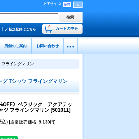
文字サイズ
:
0
カートの中身
新規登録はこちら
店舗のご案内
お問い合わせ
ツ フライングマリン
ング Tシャツ フライングマリン
0%OFF》ペラジック アクアテッ
シャツ フライングマリン
[
501011
]
税込)
[
通常販売価格
:
9,130円
]