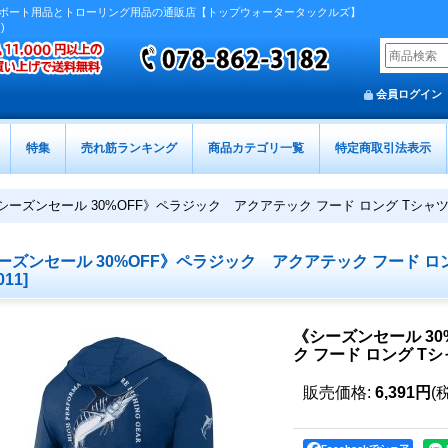
ボート用品とトローリング用品の通販店【トップウォータータックルズ】
)
会員ログイン
特集
売れ筋ランキング
商品カテゴリ一覧
特定商取引法表示
シーズンセール 30%OFF》ペラジック アクアテック フード ロング Tシャ
ーズンセール 30%OFF》ペラジック アクアテック フード ロ
011
]
《シーズンセール 3
ク フード ロング T
販売価格
:
6,391円
(