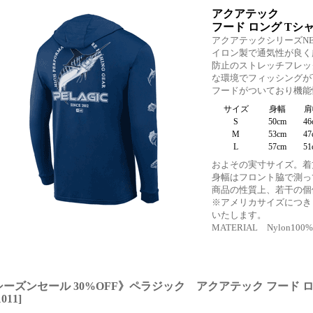
アクアテック
フード ロング Tシ
アクアテックシリーズN
イロン製で通気性が良く超
防止のストレッチフレッ
な環境でフィッシングが
フードがついており機能
サイズ
身幅
肩
S
50cm
46
M
53cm
47
L
57cm
51
およその実寸サイズ。着
身幅はフロント脇で測っ
商品の性質上、若干の個
※アメリカサイズにつき
いたします。
MATERIAL Nylon
シーズンセール 30%OFF》ペラジック アクアテック フード 
1011
]