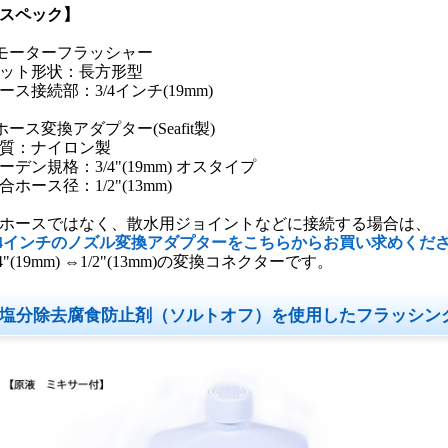
スペック】
モーターフラッシャー
ット形状：長方形型
ース接続部：3/4インチ(19mm)
ホース変換アダプター(Seafit製)
質：ナイロン製
ーデン規格：3/4"(19mm) オスタイプ
合ホース径：1/2"(13mm)
ホースではなく、散水用ジョイントなどに接続する場合は、
/4インチのノズル変換アダプターをこちらからお買い求めくだ
/4"(19mm) ⇔1/2"(13mm)の変換コネクターです。
塩分除去腐食防止剤（ソルトオフ）を使用したフラッシン