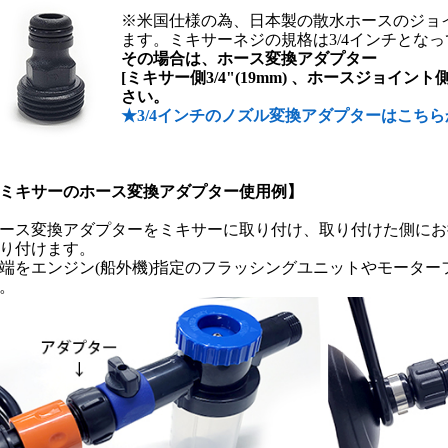
※米国仕様の為、日本製の散水ホースのジョ
ます。ミキサーネジの規格は3/4インチとな
その場合は、ホース変換アダプター
[ミキサー側3/4"(19mm) 、ホースジョイント側
さい。
★3/4インチのノズル変換アダプターはこち
ミキサーのホース変換アダプター使用例】
ース変換アダプターをミキサーに取り付け、取り付けた側にお
り付けます。
端をエンジン(船外機)指定のフラッシングユニットやモーター
。