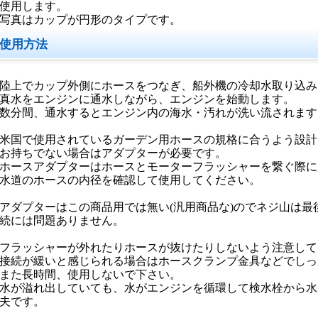
使用します。
写真はカップが円形のタイプです。
使用方法
陸上でカップ外側にホースをつなぎ、船外機の冷却水取り込み
真水をエンジンに通水しながら、エンジンを始動します。
数分間、通水するとエンジン内の海水・汚れが洗い流されます
米国で使用されているガーデン用ホースの規格に合うよう設計
持ちでない場合はアダプターが必要です。
ースアダプターはホースとモーターフラッシャーを繋ぐ際に
道のホースの内径を確認して使用してください。
アダプターはこの商品用では無い(汎用商品な)のでネジ山は
続には問題ありません。
フラッシャーが外れたりホースが抜けたりしないよう注意して
続が緩いと感じられる場合はホースクランプ金具などでしっ
た長時間、使用しないで下さい。
が溢れ出していても、水がエンジンを循環して検水栓から水
夫です。