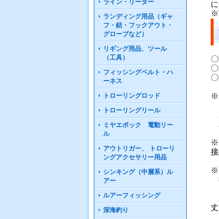
ライン・リーダー
に
※
ランディング用品（ギャ
フ・銛・フックアウト・
グローブなど）
リギング用品、ツール
（工具）
〇
〇
フィッシングベルト・ハ
〇
ーネス
※
トローリングロッド
お
トローリングリール
ホ
水
ミヤエポック 電動リー
ル
※
アウトリガー、 トローリ
接
ングアクセサリー用品
※
シンキング（中層系）ル
接
アー
ま
ルアーフィッシング
水
丈
深海釣り