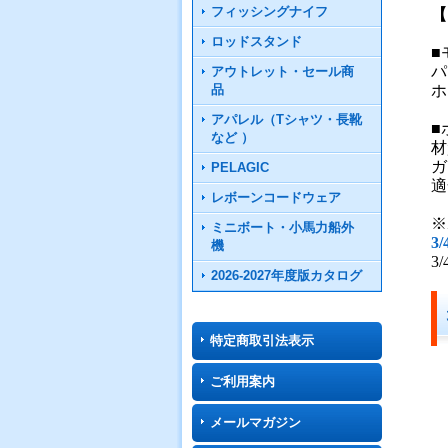
フィッシングナイフ
【
ロッドスタンド
■
パ
アウトレット・セール商
ホ
品
アパレル（Tシャツ・長靴
■
など ）
材
ガ
PELAGIC
適
レボーンコードウェア
※
ミニボート・小馬力船外
3
機
3
2026-2027年度版カタログ
特定商取引法表示
ご利用案内
メールマガジン