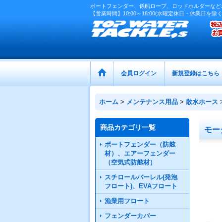
ボートフェンダー、係船ロープ、ロッドホルダーなど
【営業時間】10:00～18:00(水曜定休日・休業日を除く
会員ログイン
新規登録はこちら
ホーム
>
メンテナンス用品
>
散水ホース
商品カテゴリ一覧
モー
ボートフェンダー（防舷
材）、エアーフェンダー
（空気式防舷材）
スチロールバーレル(発泡
フロート)、EVAフロート
漁業用フロート
フェンダーカバー