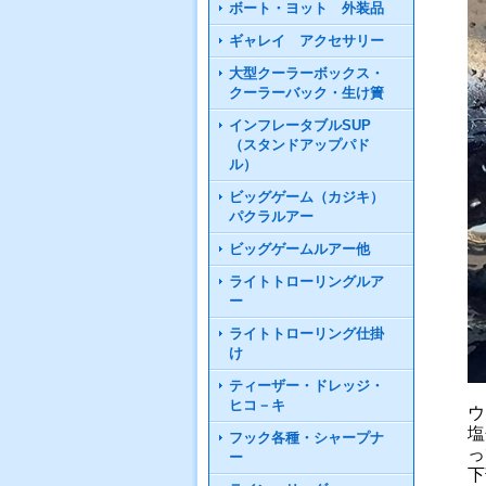
ボート・ヨット 外装品
ギャレイ アクセサリー
大型クーラーボックス・
クーラーバック・生け簀
インフレータブルSUP
（スタンドアップパド
ル）
ビッグゲーム（カジキ）
パクラルアー
ビッグゲームルアー他
ライトトローリングルア
ー
ライトトローリング仕掛
け
ティーザー・ドレッジ・
ヒコ－キ
ウ
塩
フック各種・シャープナ
っ
ー
下