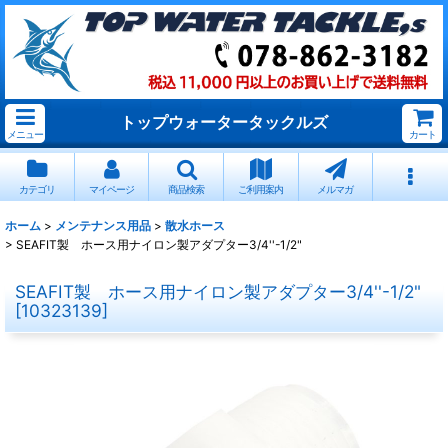
トップウォータータックルズ
メニュー
カート
カテゴリ
マイページ
商品検索
ご利用案内
メルマガ
ホーム
>
メンテナンス用品
>
散水ホース
>
SEAFIT製 ホース用ナイロン製アダプター3/4''-1/2"
SEAFIT製 ホース用ナイロン製アダプター3/4''-1/2"
[
10323139
]