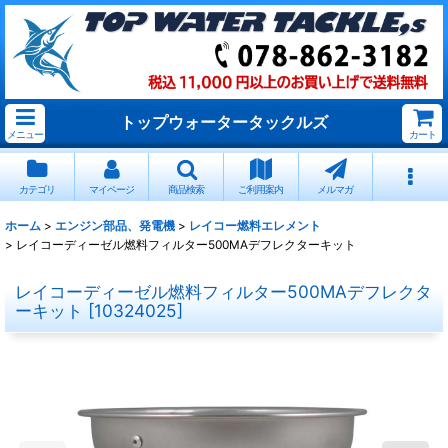
トップウォータータックルズ
メニュー
カート
カテゴリ
マイページ
商品検索
ご利用案内
メルマガ
ホーム
>
エンジン部品、発電機
>
レイコー燃料エレメント
>
レイコーディーゼル燃料フィルター500MAデフレクターキット
レイコーディーゼル燃料フィルター500MAデフレクタ
ーキット
[
10324025
]