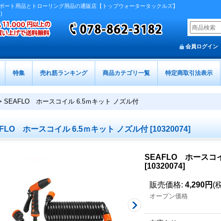
ボート用品とトローリング用品の通販店【トップウォータータックルズ】
)
会員ログイン
特集
売れ筋ランキング
商品カテゴリ一覧
特定商取引法表示
>
SEAFLO ホースコイル 6.5ｍキット ノズル付
AFLO ホースコイル 6.5ｍキット ノズル付
[
10320074
]
SEAFLO ホースコ
[
10320074
]
販売価格
:
4,290円
(
オープン価格