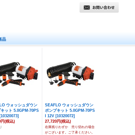
商品
FLO ウォッシュダウン
SEAFLO ウォッシュダウン
ット 5.0GPM-70PS
ポンプキット 5.0GPM-70PS
[
10320073
]
I 12V
[
10320072
]
00円
(税込)
27,720円
(税込)
り
在庫残りわずか 売り切れの場合
がございます。ご了承ください。