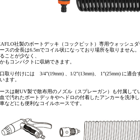
EAFLO社製のボートデッキ（コックピット）専用ウォッシュ
ースの全長は6.5mでコイル状になっており場所を取りません
ることが少なく、
かもコンパクトに収納できます。
口取り付けには 3/4”(19mm) 、1/2”(13mm)、 1”(25mm
います。
ースは耐UV製で散布用のノズル（スプレーガン）も付属して
血で汚れたボートデッキやヘドロの付着したアンカーを洗浄し
車などにも便利なコイルホースです。