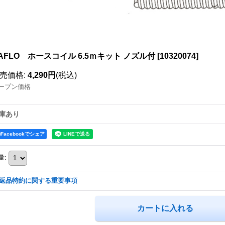
AFLO ホースコイル 6.5ｍキット ノズル付
[
10320074
]
売価格
:
4,290円
(税込)
ープン価格
庫あり
Facebookでシェア
量
:
返品特約に関する重要事項