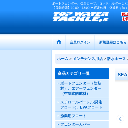
ボートフェンダー、係船ロープ、ロッドホルダーなど
【営業時間】10:00～18:00(水曜定休日・休業日を除く
会員ログイン
新規登録はこちら
ホーム
>
メンテナンス用品
>
散水ホース
商品カテゴリ一覧
SE
ボートフェンダー（防舷
材）、エアーフェンダー
（空気式防舷材）
スチロールバーレル(発泡
フロート)、EVAフロート
漁業用フロート
フェンダーカバー