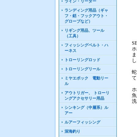
ライン・リーダー
ランディング用品（ギャ
フ・銛・フックアウト・
グローブなど）
リギング用品、ツール
（工具）
S
フィッシングベルト・ハ
ホ
ーネス
ま
トローリングロッド
し
トローリングリール
蛇
て
ミヤエポック 電動リー
ル
ホ
アウトリガー、 トローリ
魚
ングアクセサリー用品
洗
シンキング（中層系）ル
アー
ルアーフィッシング
深海釣り