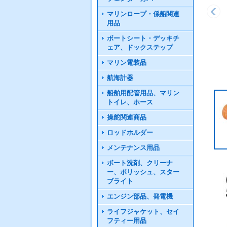
マリンロープ・係船関連
用品
ボートシート・デッキチ
ェア、ドックステップ
マリン電装品
航海計器
船舶用配管用品、マリン
トイレ、ホース
操舵関連商品
ロッドホルダー
メンテナンス用品
ボート洗剤、クリーナ
ー、ポリッシュ、スター
ブライト
エンジン部品、発電機
ライフジャケット、セイ
フティー用品