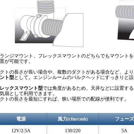
ランジマウント、フレックスマウントのどちらでもマウントを
置が可能です。
クトの長さが長い場合や、複数のダクトがある場合など、より
ント型
として。エンジンルームのバルクヘッドにすっきりと設
レックスマウント型
では角度があるため、天井などに設置する
気扇として利用できます。
クトの長さを最短にすれば、狭い場所での配線が便利です。
電源
風力(cfm/cmh)
フューズ
12V/2.5A
130/220
5A