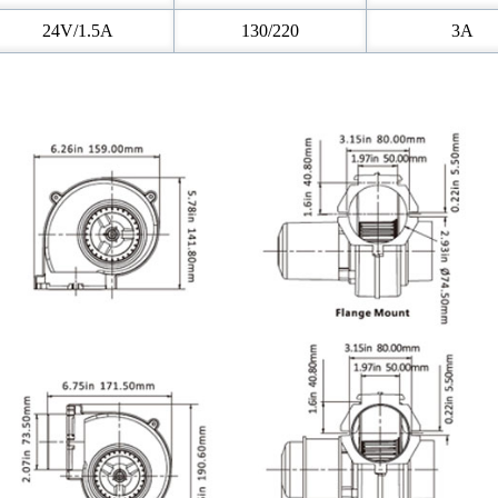
24V/1.5A
130/220
3A