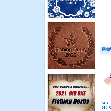
関連
SEA
01シ