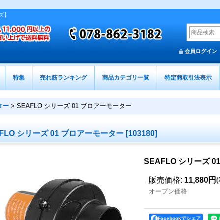
ズ】
会員ログイン
特集
売れ筋ランキング
商品カテゴリ一覧
特定商取引法表示
ター
>
SEAFLO シリーズ 01 ブロアーモーター
AFLO シリーズ 01 ブロアーモーター
[
103180
]
SEAFLO シリーズ 
販売価格
:
11,880円
オープン価格
Facebookでシェア