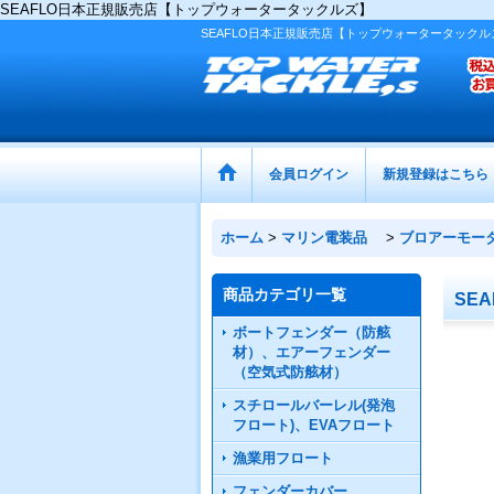
SEAFLO日本正規販売店【トップウォータータックルズ】
SEAFLO日本正規販売店【トップウォータータックル
会員ログイン
新規登録はこちら
ホーム
>
マリン電装品
>
ブロアーモー
商品カテゴリ一覧
SE
ボートフェンダー（防舷
材）、エアーフェンダー
（空気式防舷材）
スチロールバーレル(発泡
フロート)、EVAフロート
漁業用フロート
フェンダーカバー