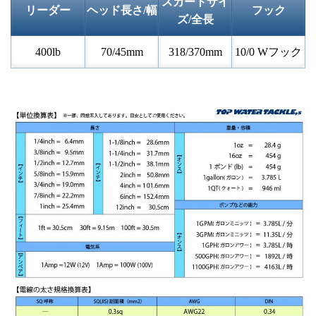
スカートサイ
リーダー
ヘッド長さ/幅
フック
ズ/全長
400lb
70/45mm
318/370mm
10/0 Wフック