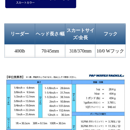
スカートサイ
リーダー
ヘッド長さ/幅
フック
ズ/全長
400lb
70/45mm
318/370mm
10/0 Wフック