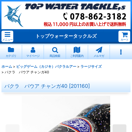
トップウォータータックルズ
メニュー
カート
カテゴリ
マイページ
商品検索
ご利用案内
メルマガ
ホーム
>
ビッグゲーム（カジキ）パクラルアー
>
ラージサイズ
>
パクラ パウア チャンガ40
パクラ パウア チャンガ40
[
201160
]