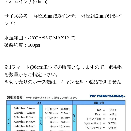
・2-1/2インチ(63mm)
サイズ参考：内径16mm(5/8インチ)、外径24.2mm(61/64イ
ンチ)
水温範囲：-28℃〜93℃ MAX121℃
破裂強度：500psi
※1フィート(30cm)単位での販売となりますので、必要数
を数量からご指定下さい。
※切り売りのホース類は、キャンセル・返品できません。