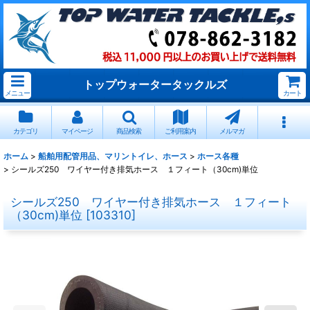
トップウォータータックルズ
メニュー
カート
カテゴリ
マイページ
商品検索
ご利用案内
メルマガ
ホーム
>
船舶用配管用品、マリントイレ、ホース
>
ホース各種
>
シールズ250 ワイヤー付き排気ホース １フィート（30cm)単位
シールズ250 ワイヤー付き排気ホース １フィート
（30cm)単位
[
103310
]